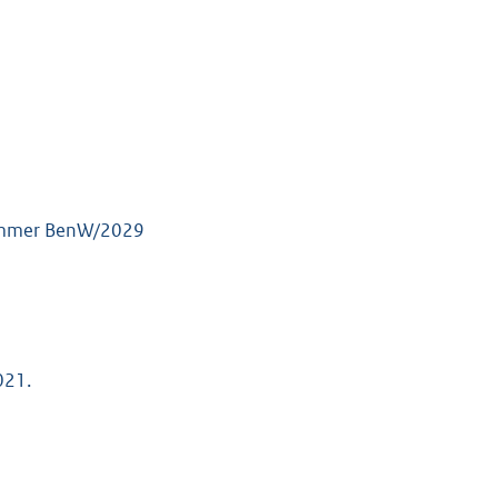
 nummer BenW/2029
021.