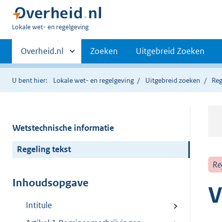
U
Lokale wet- en regelgeving
bent
Primaire
hier:
Andere
Overheid.nl
Zoeken
Uitgebreid Zoeken
sites
navigatie
binnen
U bent hier:
Lokale wet- en regelgeving
Uitgebreid zoeken
Reg
Wetstechnische informatie
Regeling tekst
Re
Inhoudsopgave
V
Intitule