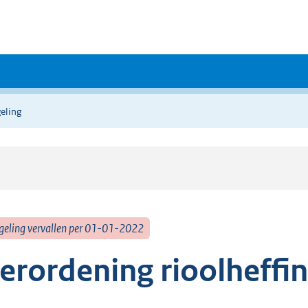
eling
geling vervallen per 01-01-2022
erordening rioolheffi