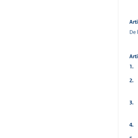
Art
De 
Art
1.
2.
3.
4.