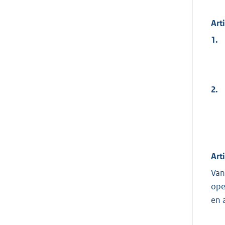
Art
1.
2.
Art
Van
ope
en 