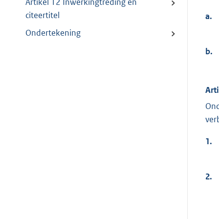
Artikel 12 Inwerkingtreding en
citeertitel
a.
Ondertekening
b.
Art
Ond
ver
1.
2.