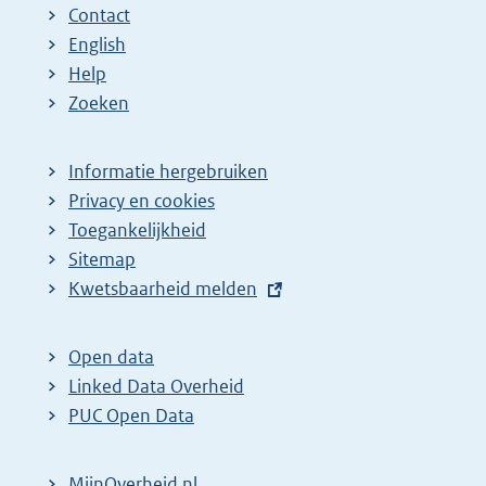
Contact
English
Help
Zoeken
Informatie hergebruiken
Privacy en cookies
Toegankelijkheid
Sitemap
E
Kwetsbaarheid melden
x
t
Open data
e
Linked Data Overheid
r
PUC Open Data
n
e
MijnOverheid.nl