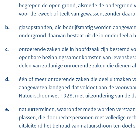
begrepen de open grond, alsmede de ondergrond v
voor de kweek of teelt van gewassen, zonder daarb
b.
glasopstanden, die bedrijfsmatig worden aangewend
ondergrond daarvan bestaat uit de in onderdeel a 
c.
onroerende zaken die in hoofdzaak zijn bestemd v
openbare bezinningssamenkomsten van levensbesch
delen van zodanige onroerende zaken die dienen a
d.
één of meer onroerende zaken die deel uitmaken 
aangewezen landgoed dat voldoet aan de voorwaard
Natuurschoonwet 1928, met uitzondering van de
e.
natuurterreinen, waaronder mede worden verstaan 
plassen, die door rechtspersonen met volledige rec
uitsluitend het behoud van natuurschoon ten doel s