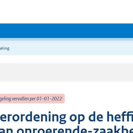
eling
geling vervallen per 01-01-2022
erordening op de heff
an onroerende-zaakbe