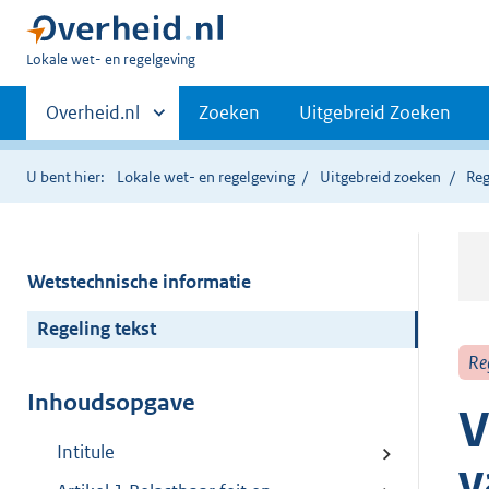
U
Lokale wet- en regelgeving
bent
Primaire
hier:
Andere
Overheid.nl
Zoeken
Uitgebreid Zoeken
sites
navigatie
binnen
U bent hier:
Lokale wet- en regelgeving
Uitgebreid zoeken
Reg
Wetstechnische informatie
Regeling tekst
Re
Inhoudsopgave
V
Intitule
v