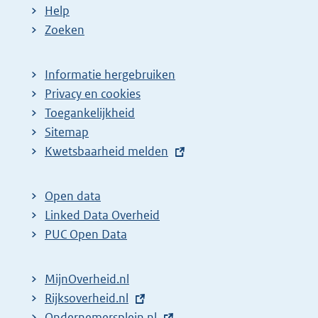
Help
Zoeken
Informatie hergebruiken
Privacy en cookies
Toegankelijkheid
Sitemap
E
Kwetsbaarheid melden
x
t
Open data
e
Linked Data Overheid
r
PUC Open Data
n
e
MijnOverheid.nl
l
E
Rijksoverheid.nl
i
x
E
Ondernemersplein.nl