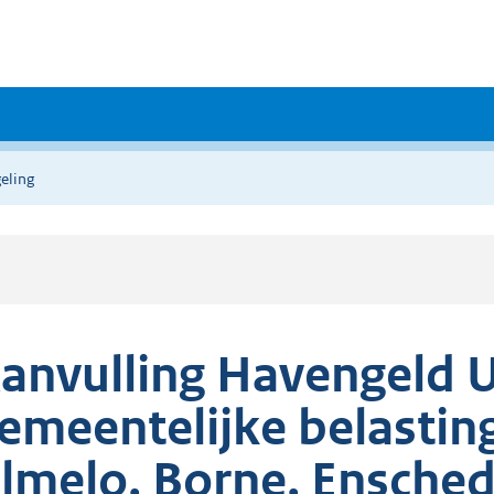
eling
anvulling Havengeld U
emeentelijke belasti
lmelo, Borne, Ensche