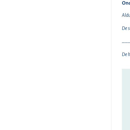
Ond
Aldu
De s
……
De h