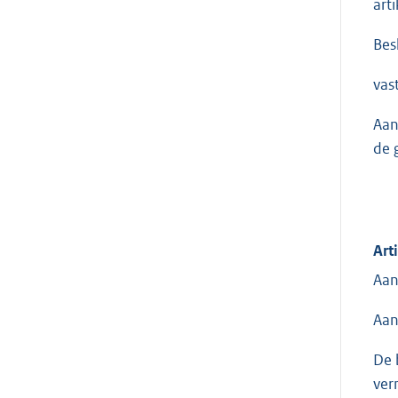
art
Besl
vas
Aan
de 
Art
Aan
Aan
De 
ver