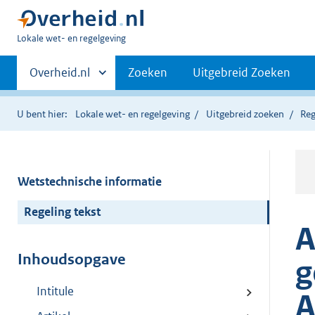
U
Lokale wet- en regelgeving
bent
Primaire
hier:
Andere
Overheid.nl
Zoeken
Uitgebreid Zoeken
sites
navigatie
binnen
U bent hier:
Lokale wet- en regelgeving
Uitgebreid zoeken
Reg
Wetstechnische informatie
Regeling tekst
A
Inhoudsopgave
g
Intitule
A