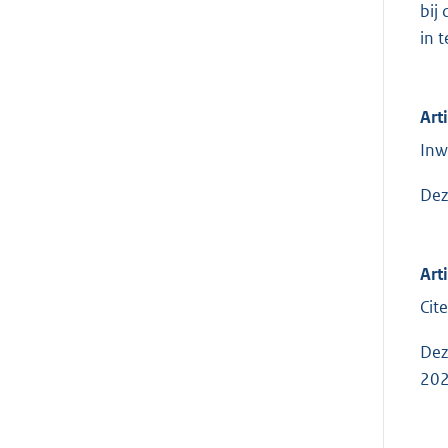
bij
in 
Art
Inw
Dez
Art
Cite
Dez
202