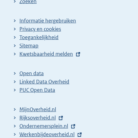
Zoeken
Informatie hergebruiken
Privacy en cookies
Toegankelijkheid
Sitemap
E
Kwetsbaarheid melden
x
t
Open data
e
Linked Data Overheid
r
PUC Open Data
n
e
MijnOverheid.nl
l
E
Rijksoverheid.nl
i
x
E
Ondernemersplein.nl
n
t
x
E
Werkenbijdeoverheid.nl
k