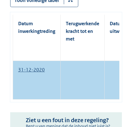
Toon volledige tabel
Datum
Terugwerkende
Datum
inwerkingtreding
kracht tot en
uitwerk
met
31-12-2020
Ziet u een fout in deze regeling?
Bent u van mening dat de inhoud niet juist is?