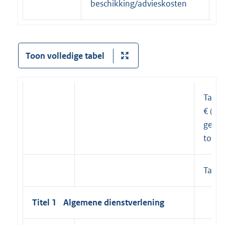
beschikking/advieskosten
Toon volledige tabel
Tarief
€ (vo
geen 
toeg
Tarie
Titel 1 Algemene dienstverlening