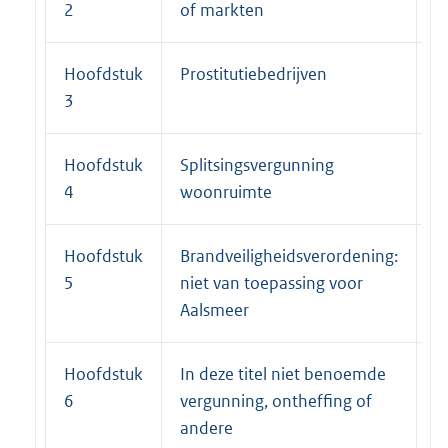
2
of markten
Hoofdstuk
Prostitutiebedrijven
2
3
Hoofdstuk
Splitsingsvergunning
2
4
woonruimte
Hoofdstuk
Brandveiligheidsverordening:
2
5
niet van toepassing voor
Aalsmeer
Hoofdstuk
In deze titel niet benoemde
2
6
vergunning, ontheffing of
andere