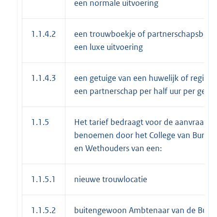
een normale uitvoering
1.1.4.2
een trouwboekje of partnerschapsboekj
een luxe uitvoering
1.1.4.3
een getuige van een huwelijk of registra
een partnerschap per half uur per getui
1.1.5
Het tarief bedraagt voor de aanvraag to
benoemen door het College van Burge
en Wethouders van een:
1.1.5.1
nieuwe trouwlocatie
1.1.5.2
buitengewoon Ambtenaar van de Burger