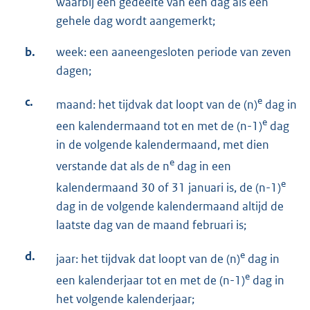
waarbij een gedeelte van een dag als een
gehele dag wordt aangemerkt;
b.
week: een aaneengesloten periode van zeven
dagen;
c.
e
maand: het tijdvak dat loopt van de (n)
dag in
e
een kalendermaand tot en met de (n-1)
dag
in de volgende kalendermaand, met dien
e
verstande dat als de n
dag in een
e
kalendermaand 30 of 31 januari is, de (n-1)
dag in de volgende kalendermaand altijd de
laatste dag van de maand februari is;
d.
e
jaar: het tijdvak dat loopt van de (n)
dag in
e
een kalenderjaar tot en met de (n-1)
dag in
het volgende kalenderjaar;