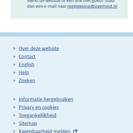
Werkt de website of een link niet goed? Stuur
dan een e-mail naar
regelgeving@overheid.nl
Over deze website
Contact
English
Help
Zoeken
Informatie hergebruiken
Privacy en cookies
Toegankelijkheid
Sitemap
E
Kwetsbaarheid melden