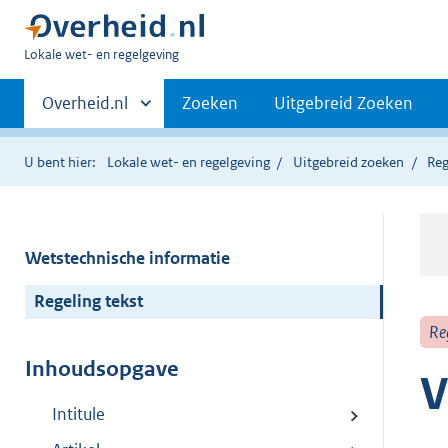
U
Lokale wet- en regelgeving
bent
Primaire
hier:
Andere
Overheid.nl
Zoeken
Uitgebreid Zoeken
sites
navigatie
binnen
U bent hier:
Lokale wet- en regelgeving
Uitgebreid zoeken
Reg
Wetstechnische informatie
Regeling tekst
Re
Inhoudsopgave
V
Intitule