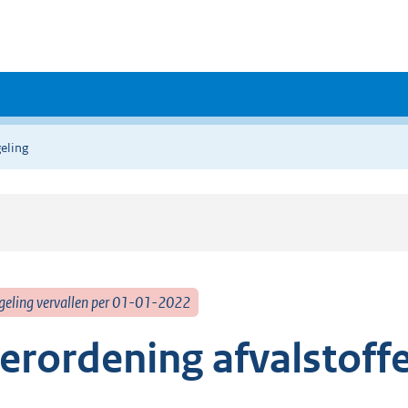
eling
geling vervallen per 01-01-2022
erordening afvalstoff