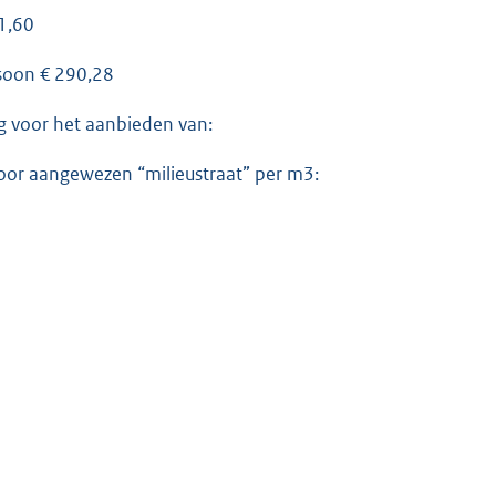
31,60
rsoon € 290,28
g voor het aanbieden van:
oor aangewezen “milieustraat” per m3: