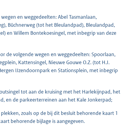
nde wegen en weggedeelten: Abel Tasmanlaan,
g), Büchnerweg (tot het Bleulandpad), Bleulandpad,
el) en Willem Bontekoesingel, met inbegrip van deze
door de volgende wegen en weggedeelten: Spoorlaan,
egplein, Kattensingel, Nieuwe Gouwe O.Z. (tot H.J.
 Bergen IJzendoornpark en Stationsplein, met inbegrip
tsingel tot aan de kruising met het Harlekijnpad, het
ad, en de parkeerterreinen aan het Kale Jonkerpad;
lekken, zoals op de bij dit besluit behorende kaart 1
kaart behorende bijlage is aangegeven.