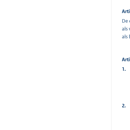
Art
De 
als
als
Art
1.
2.