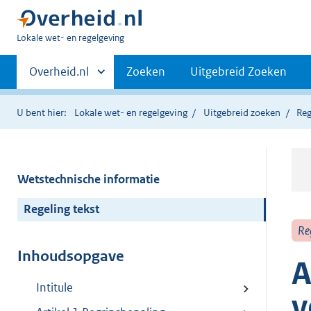
U
Lokale wet- en regelgeving
bent
Primaire
hier:
Andere
Overheid.nl
Zoeken
Uitgebreid Zoeken
sites
navigatie
binnen
U bent hier:
Lokale wet- en regelgeving
Uitgebreid zoeken
Reg
Wetstechnische informatie
Regeling tekst
Re
Inhoudsopgave
A
Intitule
v