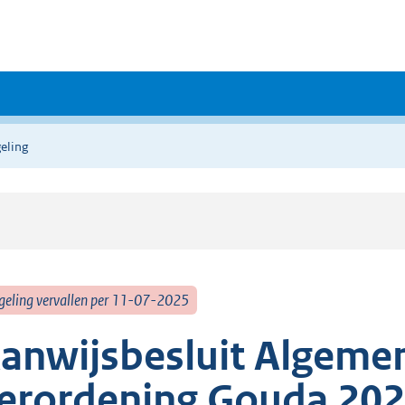
eling
geling vervallen per 11-07-2025
anwijsbesluit Algemen
erordening Gouda 20