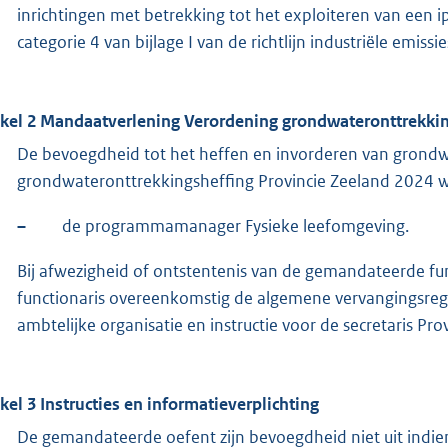
inrichtingen met betrekking tot het exploiteren van een ipp
categorie 4 van bijlage I van de richtlijn industriële emis
ikel 2 Mandaatverlening Verordening grondwateronttrekki
De bevoegdheid tot het heffen en invorderen van grondw
grondwateronttrekkingsheffing Provincie Zeeland 2024 
–
de programmamanager Fysieke leefomgeving.
Bij afwezigheid of ontstentenis van de gemandateerde f
functionaris overeenkomstig de algemene vervangingsreg
ambtelijke organisatie en instructie voor de secretaris Pr
ikel 3 Instructies en informatieverplichting
De gemandateerde oefent zijn bevoegdheid niet uit indien 