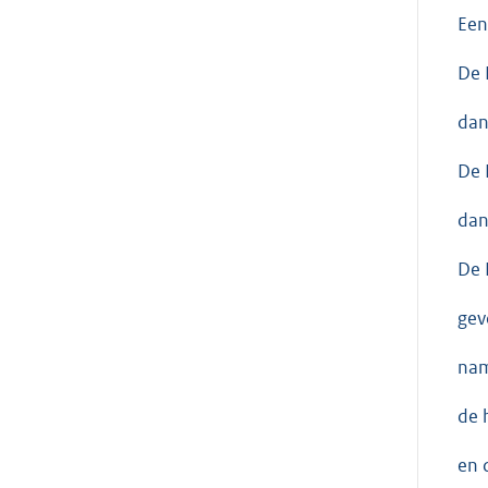
Een
De 
dan
De 
dan
De 
gev
nam
de 
en 