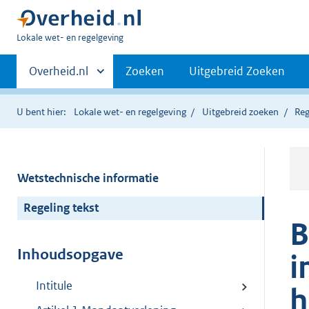
U
Lokale wet- en regelgeving
bent
Primaire
hier:
Andere
Overheid.nl
Zoeken
Uitgebreid Zoeken
sites
navigatie
binnen
U bent hier:
Lokale wet- en regelgeving
Uitgebreid zoeken
Reg
Wetstechnische informatie
Regeling tekst
B
Inhoudsopgave
i
Intitule
h