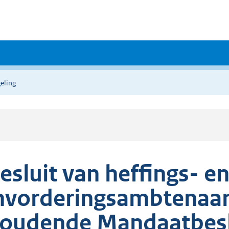
eling
esluit van heffings- e
nvorderingsambtenaar
oudende Mandaatbeslu