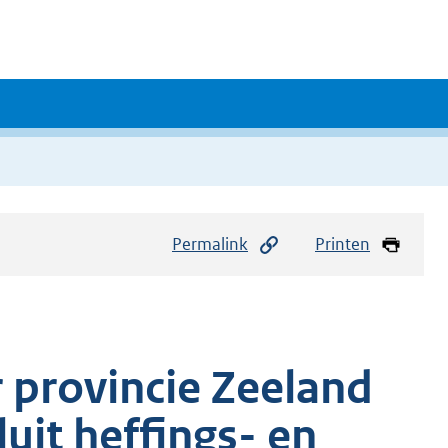
Permalink
Printen
n
 provincie Zeeland
it heffings- en