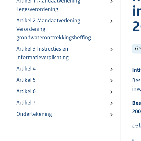
Artikel 1 Mandaatverlening
i
Legesverordening
Artikel 2 Mandaatverlening
2
Verordening
grondwateronttrekkingsheffing
Ge
Artikel 3 Instructies en
informatieverplichting
Artikel 4
Inti
Artikel 5
Bes
inv
Artikel 6
Artikel 7
Bes
200
Ondertekening
De h
•