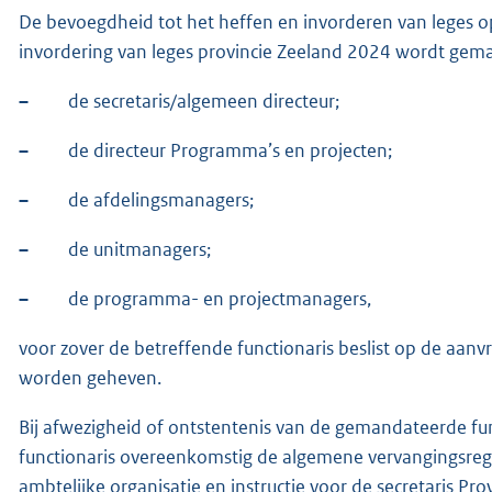
De bevoegdheid tot het heffen en invorderen van leges o
invordering van leges provincie Zeeland 2024 wordt gem
–
de secretaris/algemeen directeur;
–
de directeur Programma’s en projecten;
–
de afdelingsmanagers;
–
de unitmanagers;
–
de programma- en projectmanagers,
voor zover de betreffende functionaris beslist op de aanv
worden geheven.
Bij afwezigheid of ontstentenis van de gemandateerde f
functionaris overeenkomstig de algemene vervangingsreg
ambtelijke organisatie en instructie voor de secretaris Pr