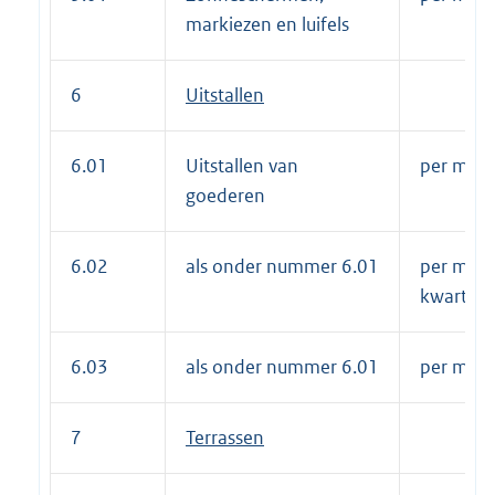
markiezen en luifels
6
Uitstallen
6.01
Uitstallen van
per m² pe
goederen
6.02
als onder nummer 6.01
per m² p
kwartaal
6.03
als onder nummer 6.01
per m² 
7
Terrassen