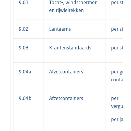
9.01
Tocht-, windschermen
per stuk 
en rijwielrekken
9.02
Lantaarns
per stuk 
9.03
Krantenstandaards
per stuk 
9.04a
Afzetcontainers
per gepl
containe
9.04b
Afzetcontainers
per
vergunn
per jaar