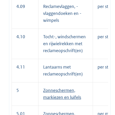
4.09
Reclamevlaggen, -
per stuk 
vlaggendoeken en -
wimpels
4.10
Tocht-, windschermen
per stuk 
en rijwielrekken met
reclameopschrift(en)
4.11
Lantaarns met
per stuk 
reclameopschrift(en)
5
Zonneschermen,
markiezen en luifels
5.01
Zonneschermen,
per m1 p