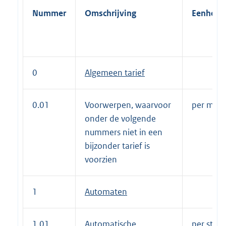
Nummer
Omschrijving
Eenheid
0
Algemeen tarief
0.01
Voorwerpen, waarvoor
per m² pe
onder de volgende
nummers niet in een
bijzonder tarief is
voorzien
1
Automaten
1.01
Automatische
per stuk 