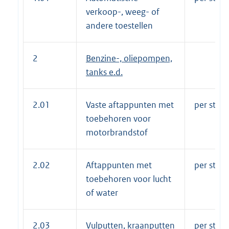
verkoop-, weeg- of
andere toestellen
2
Benzine-, oliepompen,
tanks e.d.
2.01
Vaste aftappunten met
per stuk 
toebehoren voor
motorbrandstof
2.02
Aftappunten met
per stuk 
toebehoren voor lucht
of water
2.03
Vulputten, kraanputten
per stuk 