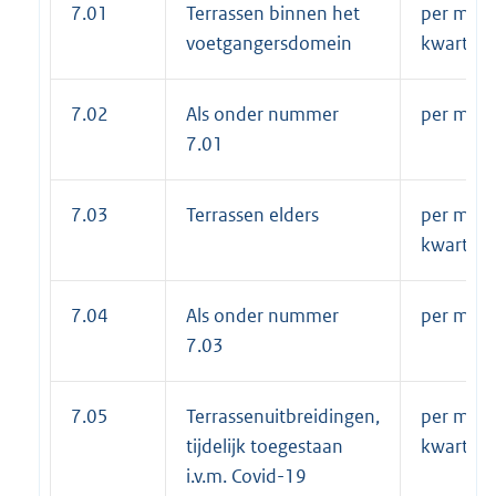
7.01
Terrassen binnen het
per m² p
voetgangersdomein
kwartaal
7.02
Als onder nummer
per m² 
7.01
7.03
Terrassen elders
per m² p
kwartaal
7.04
Als onder nummer
per m² 
7.03
7.05
Terrassenuitbreidingen,
per m² p
tijdelijk toegestaan
kwartaal
i.v.m. Covid-19