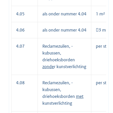
4.05
als onder nummer 4.04
1 m² op
4.06
als onder nummer 4.04
3 m² pe
4.07
Reclamezuilen, -
per stuk 
kubussen,
driehoeksborden
zonde
r kunstverlichting
4.08
Reclamezuilen, -
per stuk 
kubussen,
driehoeksborden
met
kunstverlichting