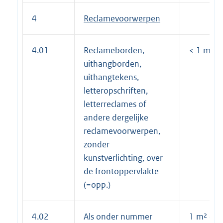
4
Reclamevoorwerpen
4.01
Reclameborden,
< 1 m² pe
uithangborden,
uithangtekens,
letteropschriften,
letterreclames of
andere dergelijke
reclamevoorwerpen,
zonder
kunstverlichting, over
de frontoppervlakte
(=opp.)
4.02
Als onder nummer
1 m² opp