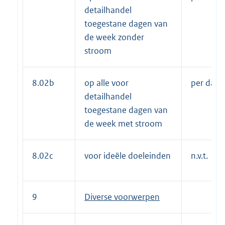
detailhandel
toegestane dagen van
de week zonder
stroom
8.02b
op alle voor
per dag 
detailhandel
toegestane dagen van
de week met stroom
8.02c
voor ideële doeleinden
n.v.t.
9
Diverse voorwerpen