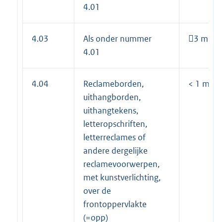
4.01
4.03
Als onder nummer
3 m² pe
4.01
4.04
Reclameborden,
< 1 m² pe
uithangborden,
uithangtekens,
letteropschriften,
letterreclames of
andere dergelijke
reclamevoorwerpen,
met kunstverlichting,
over de
frontoppervlakte
(=opp)