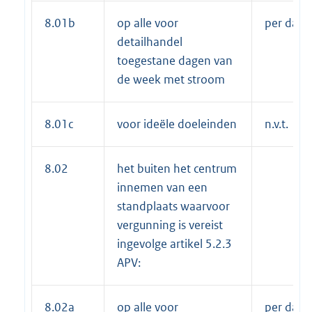
8.01b
op alle voor
per dag 
detailhandel
toegestane dagen van
de week met stroom
8.01c
voor ideële doeleinden
n.v.t.
8.02
het buiten het centrum
innemen van een
standplaats waarvoor
vergunning is vereist
ingevolge artikel 5.2.3
APV:
8.02a
op alle voor
per dag 