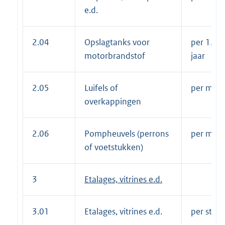
e.d.
2.04
Opslagtanks voor
per 1.000 
motorbrandstof
jaar
2.05
Luifels of
per m² pe
overkappingen
2.06
Pompheuvels (perrons
per m² pe
of voetstukken)
3
Etalages, vitrines e.d.
3.01
Etalages, vitrines e.d.
per stuk 