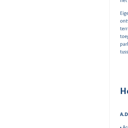
het 
Eig
ont
ter
toe
par
tus
H
A.
D
• A