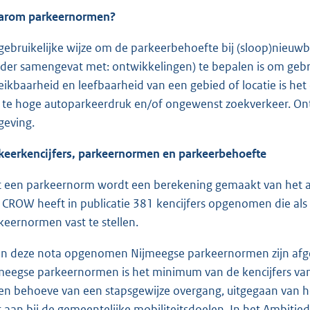
rom parkeernormen?
gebruikelijke wijze om de parkeerbehoefte bij (sloop)nieuwb
rder samengevat met: ontwikkelingen) te bepalen is om ge
eikbaarheid en leefbaarheid van een gebied of locatie is he
 te hoge autoparkeerdruk en/of ongewenst zoekverkeer. Ontw
eving.
keerkencijfers, parkeernormen en parkeerbehoefte
 een parkeernorm wordt een berekening gemaakt van het aant
 CROW heeft in publicatie 381 kencijfers opgenomen die a
keernormen vast te stellen.
in deze nota opgenomen Nijmeegse parkeernormen zijn afge
meegse parkeernormen is het minimum van de kencijfers van h
 ten behoeve van een stapsgewijze overgang, uitgegaan van
it aan bij de gemeentelijke mobiliteitsdoelen. In het Ambit