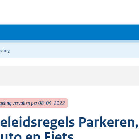
eling
geling vervallen per 08-04-2022
eleidsregels Parkere
uto en Fiets