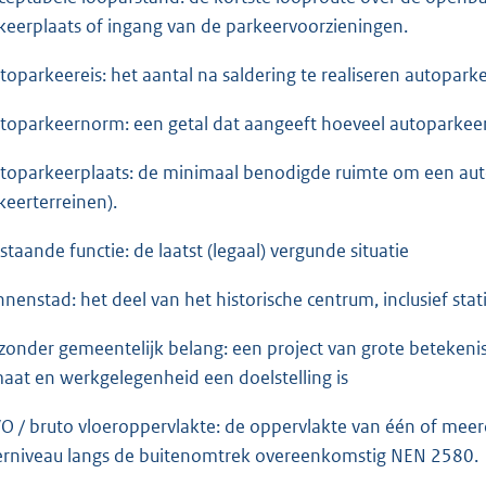
keerplaats of ingang van de parkeervoorzieningen.
utoparkeereis: het aantal na saldering te realiseren autopar
utoparkeernorm: een getal dat aangeeft hoeveel autoparkeer
utoparkeerplaats: de minimaal benodigde ruimte om een au
keerterreinen).
estaande functie: de laatst (legaal) vergunde situatie
innenstad: het deel van het historische centrum, inclusief sta
ijzonder gemeentelijk belang: een project van grote betekeni
maat en werkgelegenheid een doelstelling is
VO / bruto vloeroppervlakte: de oppervlakte van één of me
erniveau langs de buitenomtrek overeenkomstig NEN 2580.