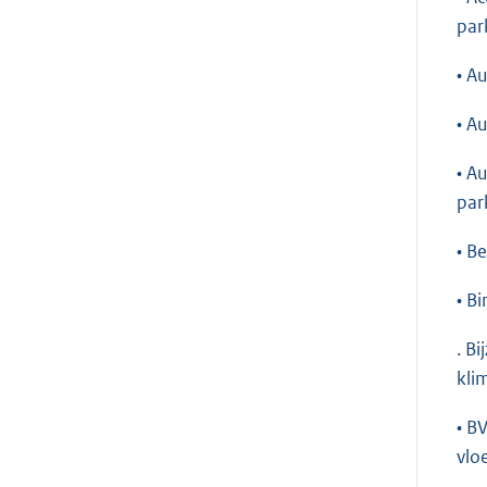
par
• A
• A
• A
par
• B
• B
. B
kli
• B
vlo