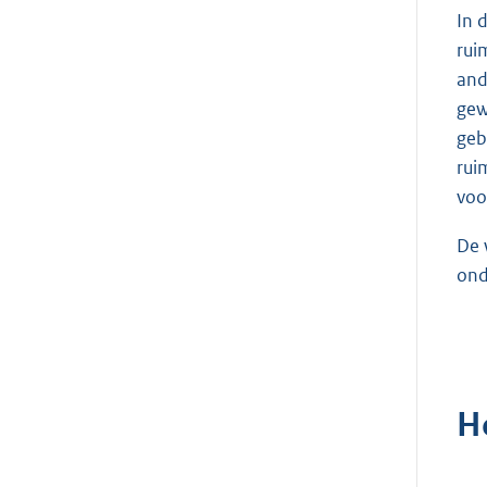
In 
rui
and
gew
geb
rui
voo
De 
ond
H