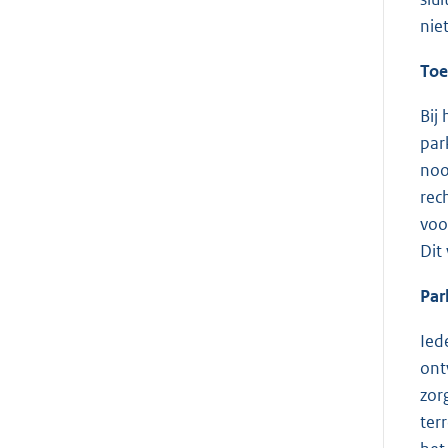
nie
Toe
Bij
par
noo
rec
voo
Dit
Par
Ied
ont
zor
ter