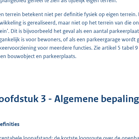
plangebied geheel te zien als tijdelijk eigen terrein.
en terrein betekent niet per definitie fysiek op eigen terrei
wikkeling is gerealiseerd, maar niet op het terrein van die 
rein’. Dit is bijvoorbeeld het geval als een aantal parkeerpla
gankelijk is voor bewoners, of als een parkeergarage wordt 
keervoorziening voor meerdere functies. Zie artikel 5 tabel
sen bouwobject en parkeerplaats.
oofdstuk 3 - Algemene bepalin
efinities
cceptabele loopafstand: de kortste looproute over de openb