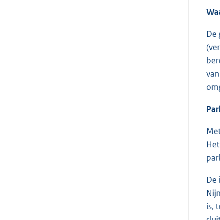
Waa
De 
(ve
ber
van
omg
Par
Met
Het
par
De 
Nij
is,
slu