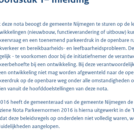
 deze nota beoogt de gemeente Nijmegen te sturen op de l
wikkelingen (nieuwbouw, functieverandering of uitbouw) k
keervraag en een toenemend parkeerdruk in de openbare rui
kverkeer en bereikbaarheids- en leefbaarheidsprobleem. De
elijk - te voorkomen door bij de initiatiefnemer de verantw
keerbehoefte bij een ontwikkeling. Bij deze verantwoordelij
 een ontwikkeling niet mag worden afgewenteld naar de open
keerdruk op de openbare weg onder alle omstandigheden ong
ien vanuit de hoofddoelstellingen van deze nota.
2016 heeft de gemeenteraad van de gemeente Nijmegen de 
ziene Nota Parkeernormen 2016 is hierna uitgewerkt in de ‘B
at deze beleidsregels op onderdelen niet volledig waren, we
uidelijkheden aangelopen.