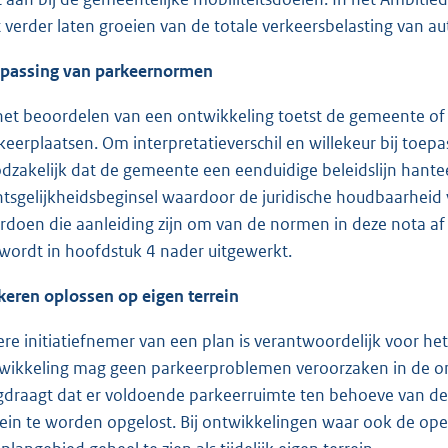
t verder laten groeien van de totale verkeersbelasting van au
passing van parkeernormen
 het beoordelen van een ontwikkeling toetst de gemeente of
keerplaatsen. Om interpretatieverschil en willekeur bij toe
dzakelijk dat de gemeente een eenduidige beleidslijn hantee
htsgelijkheidsbeginsel waardoor de juridische houdbaarheid
rdoen die aanleiding zijn om van de normen in deze nota af 
 wordt in hoofdstuk 4 nader uitgewerkt.
keren oplossen op eigen terrein
ere initiatiefnemer van een plan is verantwoordelijk voor h
wikkeling mag geen parkeerproblemen veroorzaken in de omg
gdraagt dat er voldoende parkeerruimte ten behoeve van de 
rein te worden opgelost. Bij ontwikkelingen waar ook de op