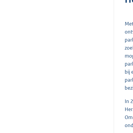
Met
ont
par
zoe
mog
par
bij
par
bez
In 
Her
Omd
ond