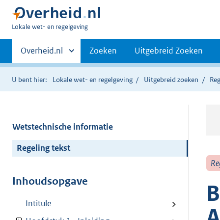
U
Lokale wet- en regelgeving
bent
Primaire
hier:
Andere
Overheid.nl
Zoeken
Uitgebreid Zoeken
sites
navigatie
binnen
U bent hier:
Lokale wet- en regelgeving
Uitgebreid zoeken
Reg
Wetstechnische informatie
Regeling tekst
Re
Inhoudsopgave
B
Intitule
A