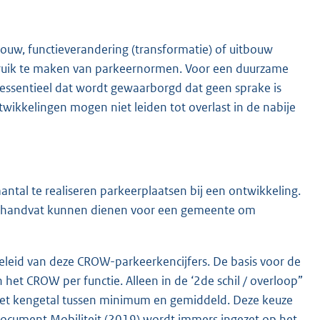
ouw, functieverandering (transformatie) of uitbouw
bruik te maken van parkeernormen. Voor een duurzame
t essentieel dat wordt gewaarborgd dat geen sprake is
ikkelingen mogen niet leiden tot overlast in de nabije
al te realiseren parkeerplaatsen bij een ontwikkeling.
ls handvat kunnen dienen voor een gemeente om
leid van deze CROW-parkeerkencijfers. De basis voor de
et CROW per functie. Alleen in de ‘2de schil / overloop”
 het kengetal tussen minimum en gemiddeld. Deze keuze
iedocument Mobiliteit (2019) wordt immers ingezet op het