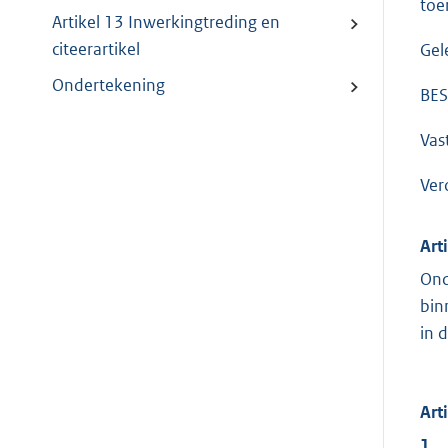
toe
Artikel 13 Inwerkingtreding en
citeerartikel
Gel
Ondertekening
BES
Vast
Ver
Art
Ond
bin
in 
Art
1.