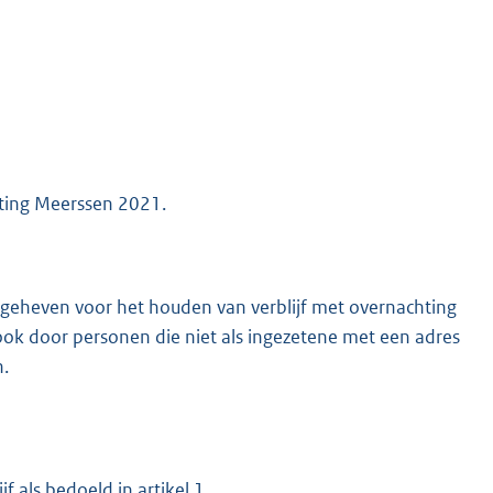
sting Meerssen 2021.
g geheven voor het houden van verblijf met overnachting
k door personen die niet als ingezetene met een adres
n.
f als bedoeld in artikel 1.