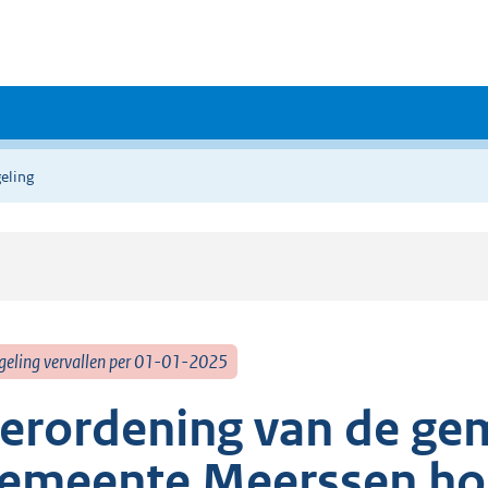
eling
geling vervallen per 01-01-2025
erordening van de ge
emeente Meerssen ho