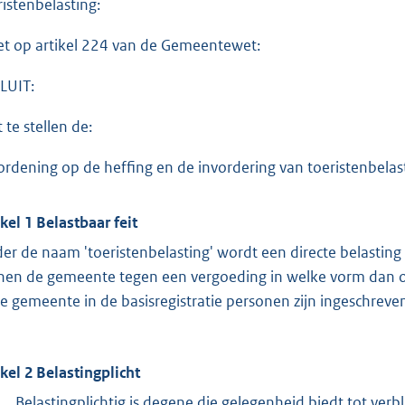
ristenbelasting:
et op artikel 224 van de Gemeentewet:
LUIT:
 te stellen de:
ordening op de heffing en de invordering van toeristenbela
ikel 1 Belastbaar feit
er de naam 'toeristenbelasting' wordt een directe belastin
nen de gemeente tegen een vergoeding in welke vorm dan oo
de gemeente in de basisregistratie personen zijn ingeschreve
ikel 2 Belastingplicht
Belastingplichtig is degene die gelegenheid biedt tot verblij