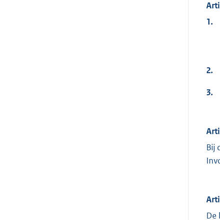
Art
1.
2.
3.
Art
Bij
Inv
Art
De 