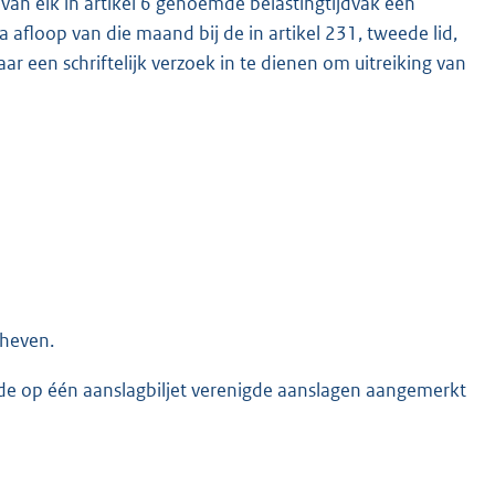
van elk in artikel 6 genoemde belastingtijdvak een
a afloop van die maand bij de in artikel 231, tweede lid,
en schriftelijk verzoek in te dienen om uitreiking van
eheven.
n de op één aanslagbiljet verenigde aanslagen aangemerkt