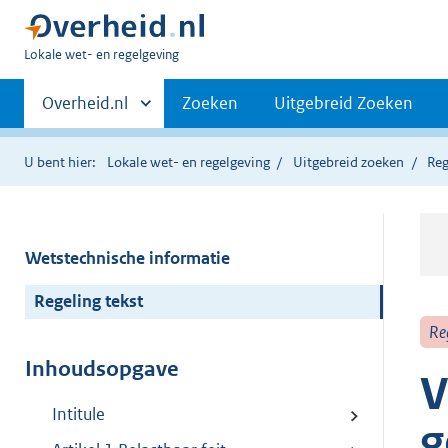
U
Lokale wet- en regelgeving
bent
Primaire
hier:
Andere
Overheid.nl
Zoeken
Uitgebreid Zoeken
sites
navigatie
binnen
U bent hier:
Lokale wet- en regelgeving
Uitgebreid zoeken
Reg
Wetstechnische informatie
Regeling tekst
Re
Inhoudsopgave
V
Intitule
g