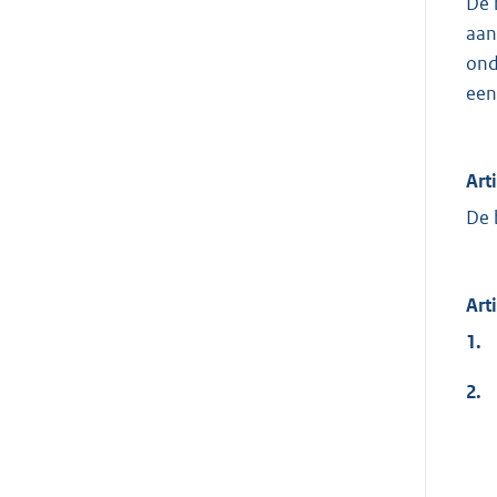
De 
aan
ond
een
Art
De 
Art
1.
2.