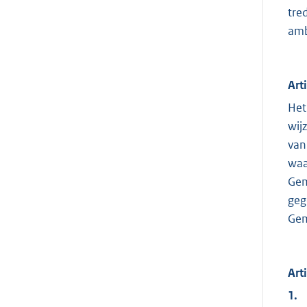
tre
amb
Art
Het
wij
van
waa
Gem
geg
Gem
Art
1.