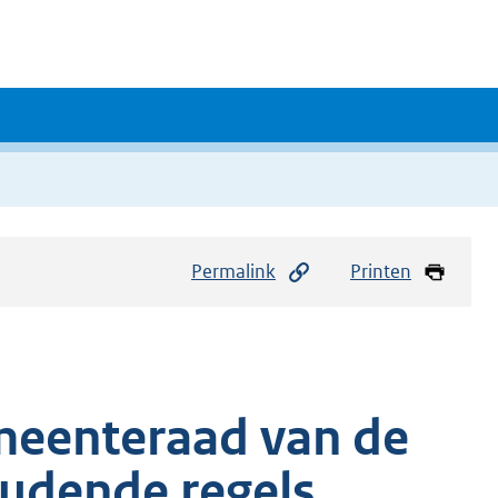
Permalink
Printen
meenteraad van de
udende regels