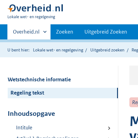
U
Lokale wet- en regelgeving
bent
Primaire
hier:
Andere
Overheid.nl
Zoeken
Uitgebreid Zoeken
sites
navigatie
binnen
U bent hier:
Lokale wet- en regelgeving
Uitgebreid zoeken
Reg
Wetstechnische informatie
Regeling tekst
Re
Inhoudsopgave
M
Intitule
v