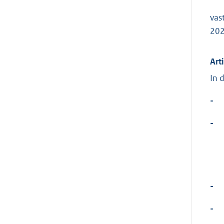
vas
202
Art
In 
-
-
-
-