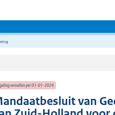
eling
geling vervallen per 01-01-2024
andaatbesluit van Ge
an Zuid-Holland voor