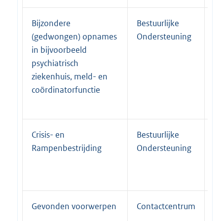
Bijzondere
Bestuurlijke
P
(gedwongen) opnames
Ondersteuning
in bijvoorbeeld
psychiatrisch
ziekenhuis, meld- en
coördinatorfunctie
Crisis- en
Bestuurlijke
P
Rampenbestrijding
Ondersteuning
Gevonden voorwerpen
Contactcentrum
P