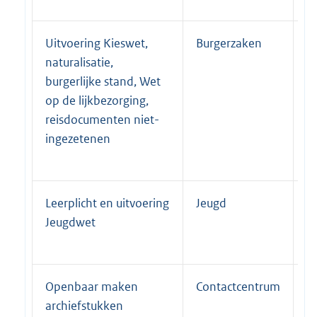
Uitvoering Kieswet,
Burgerzaken
P
naturalisatie,
burgerlijke stand, Wet
op de lijkbezorging,
reisdocumenten niet-
ingezetenen
Leerplicht en uitvoering
Jeugd
P
Jeugdwet
Openbaar maken
Contactcentrum
P
archiefstukken