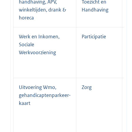
handhaving, APV,
Toezicht en
winkeltijden, drank &
Handhaving
horeca
Werk en Inkomen,
Participatie
P
Sociale
Werkvoorziening
Uitvoering Wmo,
Zorg
P
gehandicaptenparkeer-
kaart