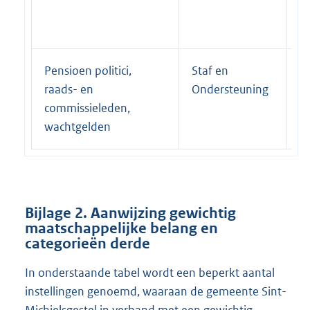
Pensioen politici,
Staf en
P
raads- en
Ondersteuning
commissieleden,
wachtgelden
Bijlage 2.
Aanwijzing gewichtig
maatschappelijke belang en
categorieën derde
In onderstaande tabel wordt een beperkt aantal
instellingen genoemd, waaraan de gemeente Sint-
Michielsgestel in verband met een gewichtig