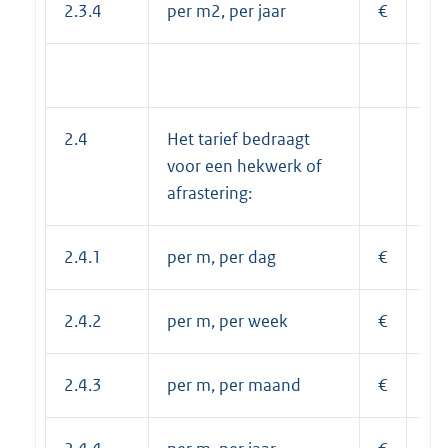
2.3.4
per m2, per jaar
€
69
2.4
Het tarief bedraagt
voor een hekwerk of
afrastering:
2.4.1
per m, per dag
€
0,
2.4.2
per m, per week
€
1,
2.4.3
per m, per maand
€
4,