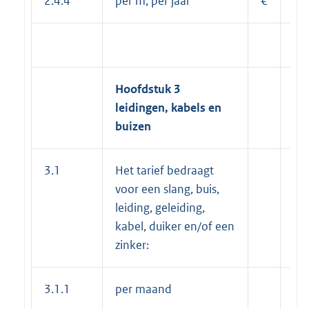
2.4.4
per m, per jaar
€
53
Hoofdstuk 3
leidingen, kabels en
buizen
3.1
Het tarief bedraagt
voor een slang, buis,
leiding, geleiding,
kabel, duiker en/of een
zinker:
3.1.1
per maand