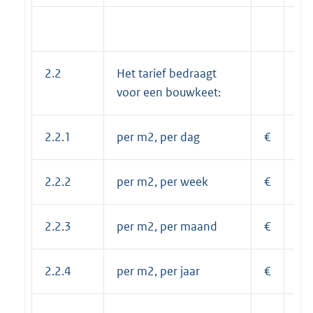
2.2
Het tarief bedraagt
voor een bouwkeet:
2.2.1
per m2, per dag
€
0,
2.2.2
per m2, per week
€
1,
2.2.3
per m2, per maand
€
3,
2.2.4
per m2, per jaar
€
44