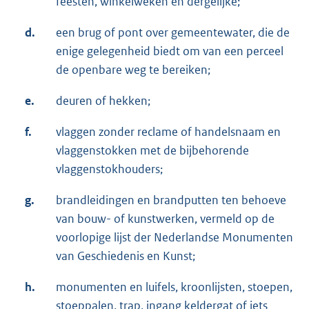
feesten, winkelweken en dergelijke;
d.
een brug of pont over gemeentewater, die de
enige gelegenheid biedt om van een perceel
de openbare weg te bereiken;
e.
deuren of hekken;
f.
vlaggen zonder reclame of handelsnaam en
vlaggenstokken met de bijbehorende
vlaggenstokhouders;
g.
brandleidingen en brandputten ten behoeve
van bouw- of kunstwerken, vermeld op de
voorlopige lijst der Nederlandse Monumenten
van Geschiedenis en Kunst;
h.
monumenten en luifels, kroonlijsten, stoepen,
stoeppalen, trap, ingang keldergat of iets