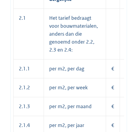
2.1
Het tarief bedraagt
voor bouwmaterialen,
anders dan die
genoemd onder 2.2,
2.3 en 2.4:
2.1.1
per m2, per dag
€
0,
2.1.2
per m2, per week
€
1,
2.1.3
per m2, per maand
€
4,
2.1.4
per m2, per jaar
€
53