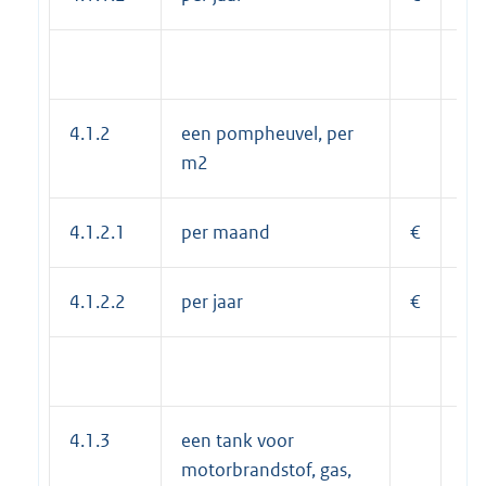
4.1.2
een pompheuvel, per
m2
4.1.2.1
per maand
€
1,
4.1.2.2
per jaar
€
14
4.1.3
een tank voor
motorbrandstof, gas,