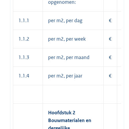
opgenomen:
1.1.1
per m2, per dag
€
0,
1.1.2
per m2, per week
€
0,
1.1.3
per m2, per maand
€
1,
1.1.4
per m2, per jaar
€
13
Hoofdstuk 2
Bouwmaterialen en
dergelijke