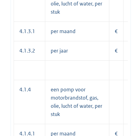
olie, lucht of water, per
stuk
4.1.3.1
per maand
€
25
4.1.3.2
per jaar
€
30
4.1.4
een pomp voor
motorbrandstof, gas,
olie, lucht of water, per
stuk
4.1.4.1
per maand
€
25