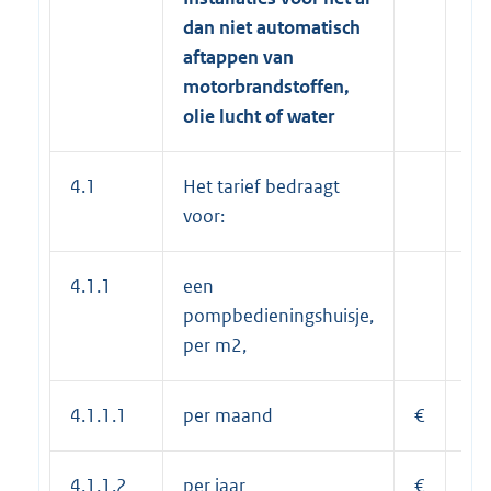
dan niet automatisch
aftappen van
motorbrandstoffen,
olie lucht of water
4.1
Het tarief bedraagt
voor:
4.1.1
een
pompbedieningshuisje,
per m2,
4.1.1.1
per maand
€
1,
4.1.1.2
per jaar
€
14