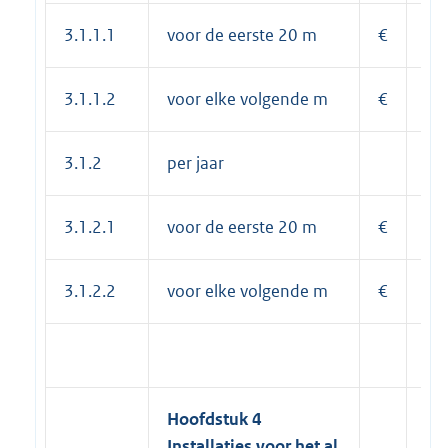
3.1.1.1
voor de eerste 20 m
€
6,
3.1.1.2
voor elke volgende m
€
0,
3.1.2
per jaar
3.1.2.1
voor de eerste 20 m
€
82
3.1.2.2
voor elke volgende m
€
4,
Hoofdstuk 4
Installaties voor het al