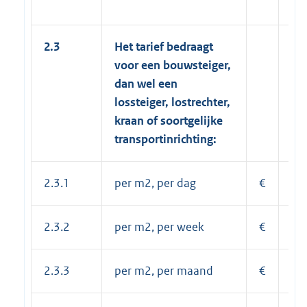
2.3
Het tarief bedraagt
voor een bouwsteiger,
dan wel een
lossteiger, lostrechter,
kraan of soortgelijke
transportinrichting:
2.3.1
per m2, per dag
€
0,
2.3.2
per m2, per week
€
2,
2.3.3
per m2, per maand
€
6,