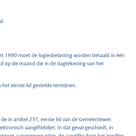
d.
gswet 1990 moet de logiesbelasting worden betaald in één
end op de maand die in de dagtekening van het
het eerste lid gestelde termijnen.
 de in artikel 237, eerste lid van de Gemeentewet
tronisch aangiftebiljet. In dat geval geschiedt, in
ntewet aangegeven wijze, de aangifte door het invullen