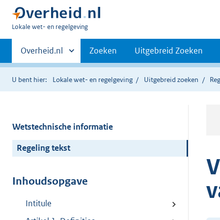
U
Lokale wet- en regelgeving
bent
Primaire
hier:
Andere
Overheid.nl
Zoeken
Uitgebreid Zoeken
sites
navigatie
binnen
U bent hier:
Lokale wet- en regelgeving
Uitgebreid zoeken
Reg
Wetstechnische informatie
Regeling tekst
V
Inhoudsopgave
v
Intitule