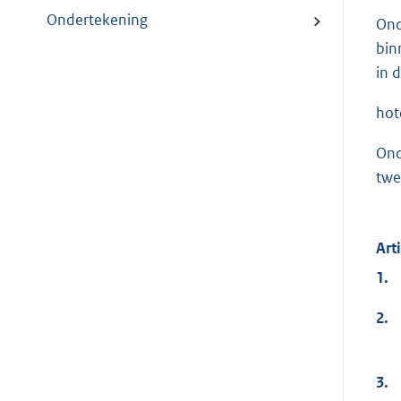
Ondertekening
Ond
bin
in 
hot
Ond
twe
Art
1.
2.
3.