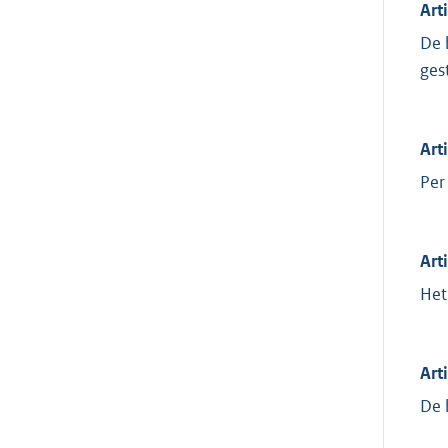
Art
De 
ges
Art
Per
Art
Het
Art
De 