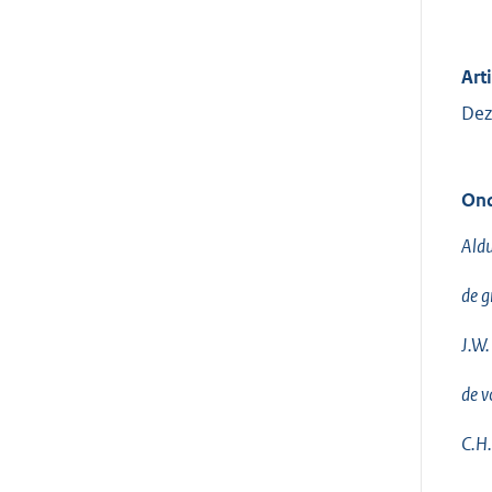
Arti
Dez
Ond
Aldu
de gr
J.W.
de v
C.H.