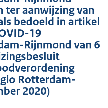
 ter aanwijzing van
ls bedoeld in artikel
COVID-19
erdam-Rijnmond van 6
zingsbesluit
Noodverordening
egio Rotterdam-
mber 2020)