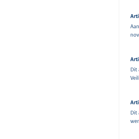
Art
Aan
nov
Arti
Dit
Vei
Art
Dit
wer