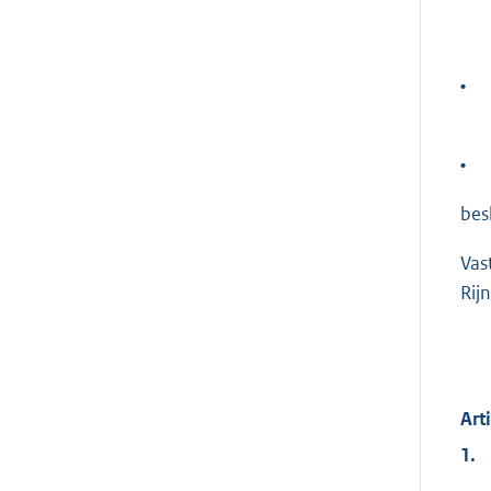
•
•
besl
Vas
Rij
Art
1.