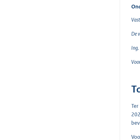
Ond
Vast
De v
Ing.
Voor
T
Ter
202
bev
Voo