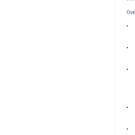
Ove
•
•
•
•
•