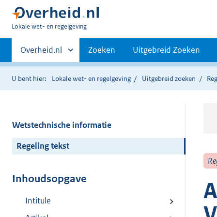
U
Lokale wet- en regelgeving
bent
Primaire
hier:
Andere
Overheid.nl
Zoeken
Uitgebreid Zoeken
sites
navigatie
binnen
U bent hier:
Lokale wet- en regelgeving
Uitgebreid zoeken
Reg
Wetstechnische informatie
Regeling tekst
Re
Inhoudsopgave
A
Intitule
V