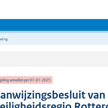
eling
geling vervallen per 01-01-2025
anwijzingsbesluit van 
eiligheidsregio Rott