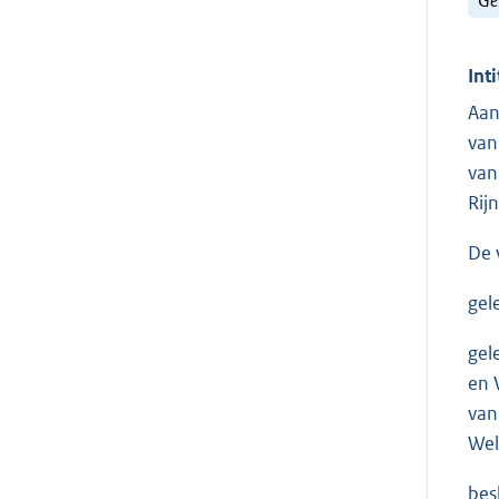
Inti
Aan
van
van
Rij
De 
gel
gel
en 
van
Wel
bes