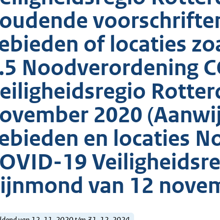
oudende voorschriften
ebieden of locaties zoa
.5 Noodverordening 
eiligheidsregio Rott
ovember 2020 (Aanwij
ebieden en locaties 
OVID-19 Veiligheidsr
ijnmond van 12 nove
ldend van 12-11-2020 t/m 31-12-2024