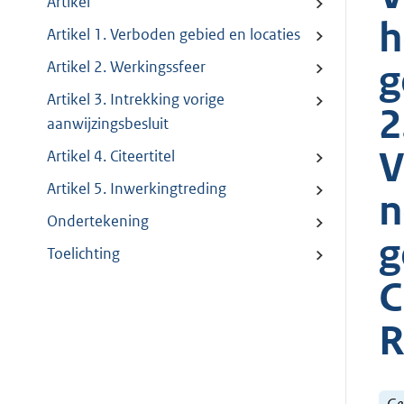
Artikel
h
Artikel 1. Verboden gebied en locaties
g
Artikel 2. Werkingssfeer
Artikel 3. Intrekking vorige
2
aanwijzingsbesluit
V
Artikel 4. Citeertitel
Artikel 5. Inwerkingtreding
n
Ondertekening
g
Toelichting
C
R
Ge