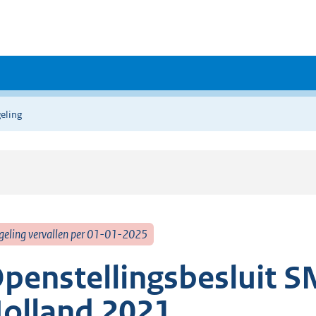
eling
geling vervallen per 01-01-2025
penstellingsbesluit S
olland 2021