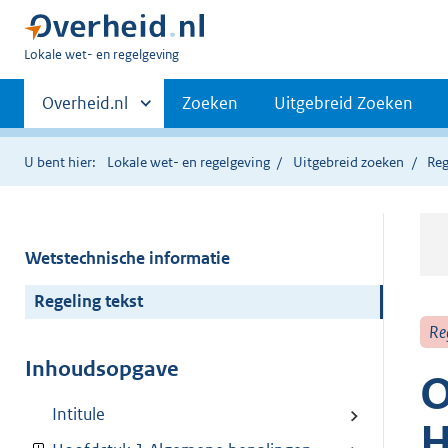
U
Lokale wet- en regelgeving
bent
Primaire
hier:
Andere
Overheid.nl
Zoeken
Uitgebreid Zoeken
sites
navigatie
binnen
U bent hier:
Lokale wet- en regelgeving
Uitgebreid zoeken
Reg
Wetstechnische informatie
Regeling tekst
Re
Inhoudsopgave
O
Intitule
H