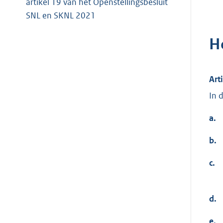
artikel 19 van het Openstellingsbesluit
SNL en SKNL 2021
H
Art
In 
a.
b.
c.
d.
e.