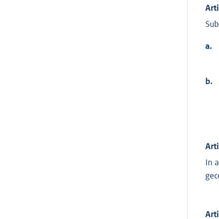
Art
Sub
a.
b.
Art
In 
gec
Art