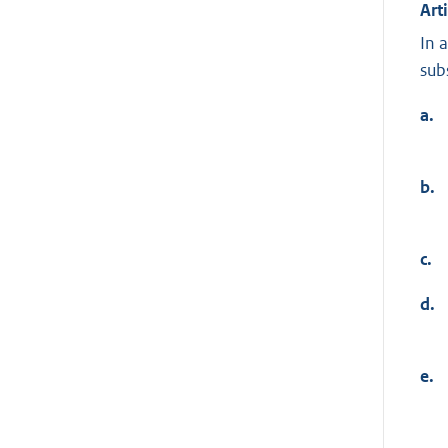
Art
In 
sub
a.
b.
c.
d.
e.