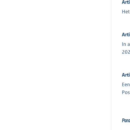
Art
Het
Art
In 
202
Art
Een
Pos
Par