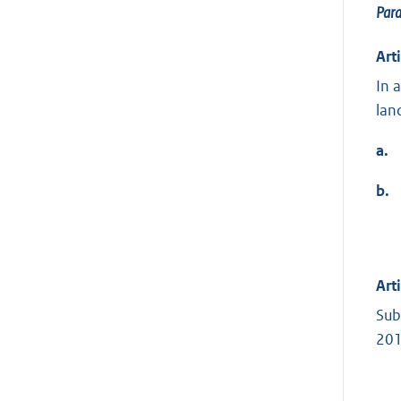
Par
Art
In 
lan
a.
b.
Art
Sub
201