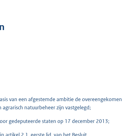
n
basis van een afgestemde ambitie de overeengekomen
agrarisch natuurbeheer zijn vastgelegd;
 door gedeputeerde staten op 17 december 2013;
rtikel 2.1, eerste lid, van het Besluit