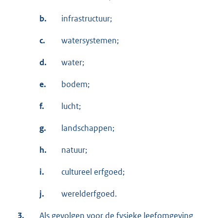
b.
infrastructuur;
c.
watersystemen;
d.
water;
e.
bodem;
f.
lucht;
g.
landschappen;
h.
natuur;
i.
cultureel erfgoed;
j.
werelderfgoed.
3.
Als gevolgen voor de fysieke leefomgeving