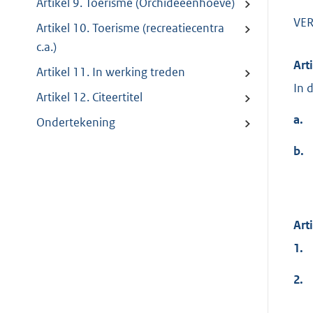
Artikel 9. Toerisme (Orchideeënhoeve)
VER
Artikel 10. Toerisme (recreatiecentra
c.a.)
Art
Artikel 11. In werking treden
In 
Artikel 12. Citeertitel
a.
Ondertekening
b.
Art
1.
2.