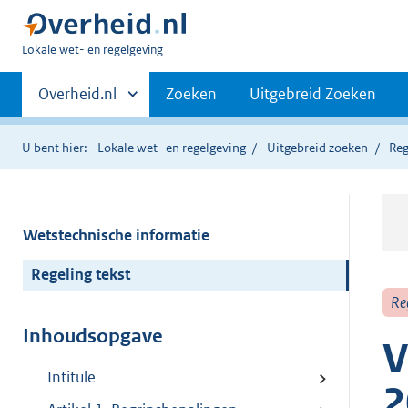
U
Lokale wet- en regelgeving
bent
Primaire
hier:
Andere
Overheid.nl
Zoeken
Uitgebreid Zoeken
sites
navigatie
binnen
U bent hier:
Lokale wet- en regelgeving
Uitgebreid zoeken
Reg
Wetstechnische informatie
Regeling tekst
Re
Inhoudsopgave
V
Intitule
2