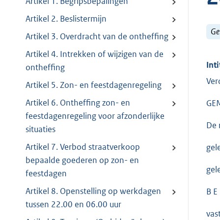
Artikel 1. Begripsbepalingen
Artikel 2. Beslistermijn
Ge
Artikel 3. Overdracht van de ontheffing
Artikel 4. Intrekken of wijzigen van de
Inti
ontheffing
Ver
Artikel 5. Zon- en feestdagenregeling
Artikel 6. Ontheffing zon- en
GE
feestdagenregeling voor afzonderlijke
De 
situaties
Artikel 7. Verbod straatverkoop
gel
bepaalde goederen op zon- en
gel
feestdagen
Artikel 8. Openstelling op werkdagen
B E 
tussen 22.00 en 06.00 uur
vas