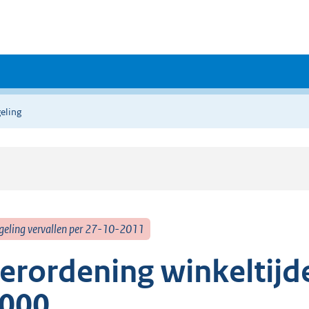
eling
geling vervallen per 27-10-2011
erordening winkeltij
000