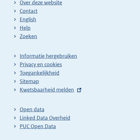
Over deze website
Contact
English
Help
Zoeken
Informatie hergebruiken
Privacy en cookies
Toegankelijkheid
Sitemap
E
Kwetsbaarheid melden
x
t
Open data
e
Linked Data Overheid
r
PUC Open Data
n