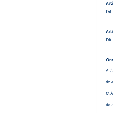
Arti
Dit
Art
Dit
Ond
Aldu
de s
rs. 
de b