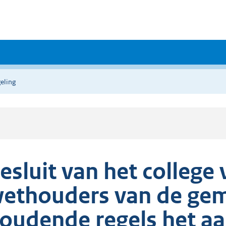
eling
esluit van het colleg
ethouders van de gem
oudende regels het aa