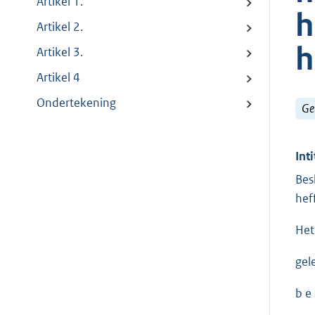
Artikel 1.
h
Artikel 2.
h
Artikel 3.
Artikel 4
Ondertekening
Ge
Inti
Bes
hef
Het
gel
b e s