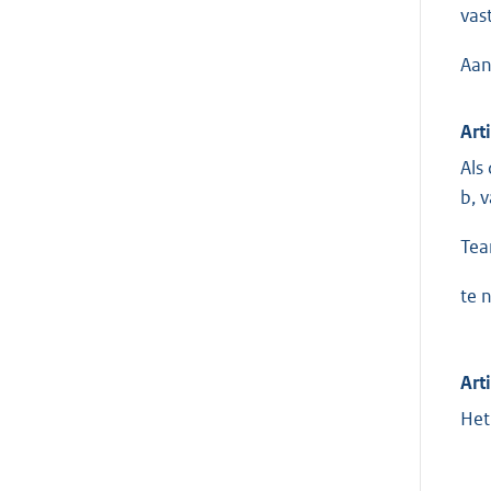
vast
Aan
Arti
Als
b, 
Tea
te 
Arti
Het