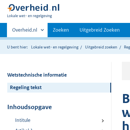
U
Lokale wet- en regelgeving
bent
Primaire
hier:
Andere
Overheid.nl
Zoeken
Uitgebreid Zoeken
sites
navigatie
binnen
U bent hier:
Lokale wet- en regelgeving
Uitgebreid zoeken
Reg
Wetstechnische informatie
Regeling tekst
B
Inhoudsopgave
w
Intitule
h