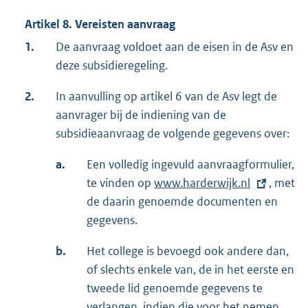
Artikel 8. Vereisten aanvraag
1.
De aanvraag voldoet aan de eisen in de Asv en
deze subsidieregeling.
2.
In aanvulling op artikel 6 van de Asv legt de
aanvrager bij de indiening van de
subsidieaanvraag de volgende gegevens over:
a.
Een volledig ingevuld aanvraagformulier,
te vinden op
E
www.harderwijk.nl
, met
de daarin genoemde documenten en
x
gegevens.
t
e
b.
Het college is bevoegd ook andere dan,
r
of slechts enkele van, de in het eerste en
n
tweede lid genoemde gegevens te
e
verlangen, indien die voor het nemen