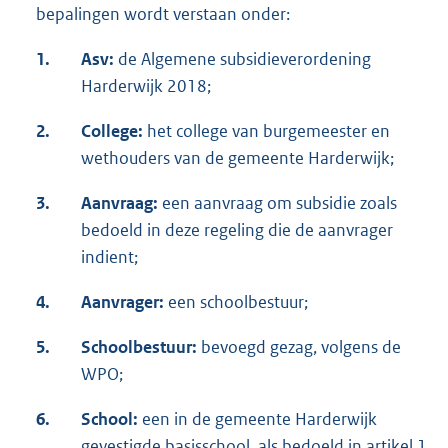
bepalingen wordt verstaan onder:
1.
Asv
:
de Algemene subsidieverordening
Harderwijk 2018;
2.
College:
het college van burgemeester en
wethouders van de gemeente Harderwijk;
3.
Aanvraag:
een aanvraag om subsidie zoals
bedoeld in deze regeling die de aanvrager
indient;
4.
Aanvrager:
een schoolbestuur;
5.
Schoolbestuur:
bevoegd gezag, volgens de
WPO;
6.
School:
een in de gemeente Harderwijk
gevestigde basisschool, als bedoeld in artikel 1