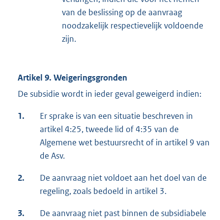
l
van de beslissing op de aanvraag
i
noodzakelijk respectievelijk voldoende
n
zijn.
k
:
Artikel 9. Weigeringsgronden
De subsidie wordt in ieder geval geweigerd indien:
1.
Er sprake is van een situatie beschreven in
artikel 4:25, tweede lid of 4:35 van de
Algemene wet bestuursrecht of in artikel 9 van
de Asv.
2.
De aanvraag niet voldoet aan het doel van de
regeling, zoals bedoeld in artikel 3.
3.
De aanvraag niet past binnen de subsidiabele