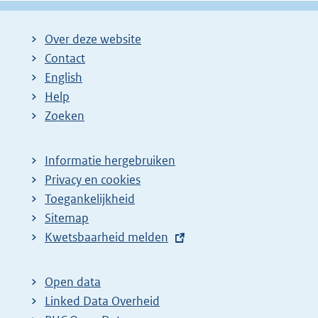
Over deze website
Contact
English
Help
Zoeken
Informatie hergebruiken
Privacy en cookies
Toegankelijkheid
Sitemap
E
Kwetsbaarheid melden
x
t
Open data
e
Linked Data Overheid
r