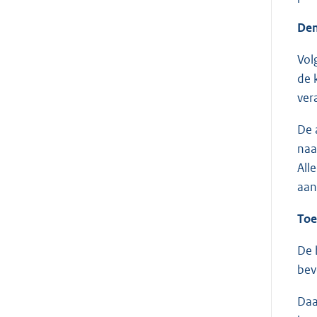
Dem
Vol
de 
ver
De 
naa
All
aan
Toe
De 
bev
Daa