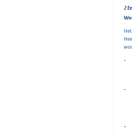
2
Ee
Won
Het
Hee
woo
-
-
-