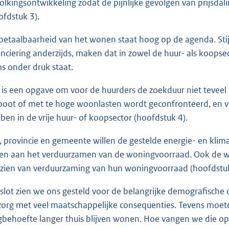
olkingsontwikkeling zodat de pijnlijke gevolgen van prijs
ofdstuk 3).
betaalbaarheid van het wonen staat hoog op de agenda. Stijg
anciering anderzijds, maken dat in zowel de huur- als koop
s onder druk staat.
 is een opgave om voor de huurders de zoekduur niet teveel 
boot of met te hoge woonlasten wordt geconfronteerd, en
ben in de vrije huur- of koopsector (hoofdstuk 4).
k, provincie en gemeente willen de gestelde energie- en klim
en aan het verduurzamen van de woningvoorraad. Ook de wo
zien van verduurzaming van hun woningvoorraad (hoofdstuk
 slot zien we ons gesteld voor de belangrijke demografische
zorg met veel maatschappelijke consequenties. Tevens moe
gbehoefte langer thuis blijven wonen. Hoe vangen we die