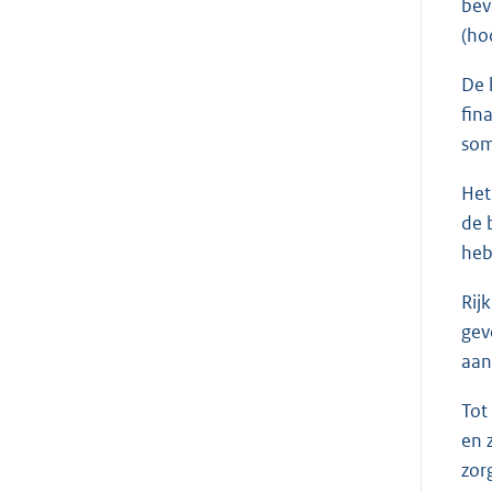
bev
(ho
De 
fin
som
Het
de 
heb
Rij
gev
aan
Tot
en 
zor