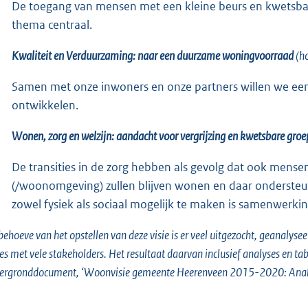
De toegang van mensen met een kleine beurs en kwetsbar
thema centraal.
Kwaliteit en Verduurzaming: naar een duurzame woningvoorraad
(ho
Samen met onze inwoners en onze partners willen we e
ontwikkelen.
Wonen, zorg en welzijn: aandacht voor vergrijzing en kwetsbare gro
De transities in de zorg hebben als gevolg dat ook mense
(/woonomgeving) zullen blijven wonen en daar ondersteu
zowel fysiek als sociaal mogelijk te maken is samenwerking
behoeve van het opstellen van deze visie is er veel uitgezocht, geanalys
es met vele stakeholders. Het resultaat daarvan inclusief analyses en ta
ergronddocument, ‘Woonvisie gemeente Heerenveen 2015-2020: Analys