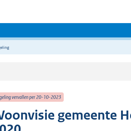
eling
geling vervallen per 20-10-2023
oonvisie gemeente H
020