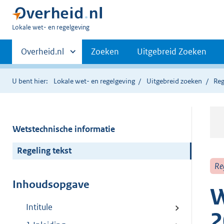
U
Lokale wet- en regelgeving
bent
Primaire
hier:
Andere
Overheid.nl
Zoeken
Uitgebreid Zoeken
sites
navigatie
binnen
U bent hier:
Lokale wet- en regelgeving
Uitgebreid zoeken
Reg
Wetstechnische informatie
Regeling tekst
Re
Inhoudsopgave
W
Intitule
2