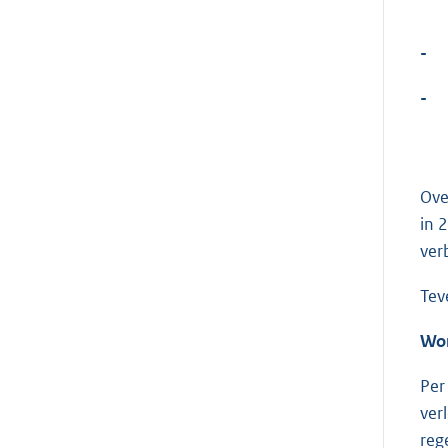
-
-
Ove
in 
ver
Tev
Won
Per
ver
reg