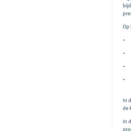
bij
pre
Op 
-
-
-
-
In 
de 
In 
pro