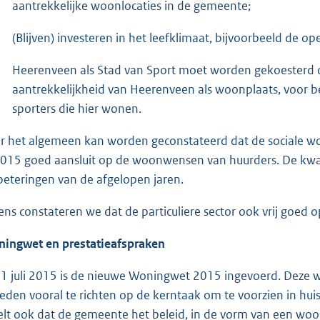
aantrekkelijke woonlocaties in de gemeente;
(Blijven) investeren in het leefklimaat, bijvoorbeeld de o
Heerenveen als Stad van Sport moet worden gekoesterd o
aantrekkelijkheid van Heerenveen als woonplaats, voor be
sporters die hier wonen.
r het algemeen kan worden geconstateerd dat de sociale 
2015 goed aansluit op de woonwensen van huurders. De kwali
beteringen van de afgelopen jaren.
ens constateren we dat de particuliere sector ook vrij goed op
ingwet en prestatieafspraken
 1 juli 2015 is de nieuwe Woningwet 2015 ingevoerd. Deze we
leden vooral te richten op de kerntaak om te voorzien in h
elt ook dat de gemeente het beleid, in de vorm van een woon