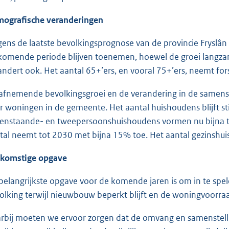
ografische veranderingen
gens de laatste bevolkingsprognose van de provincie Fryslâ
komende periode blijven toenemen, hoewel de groei langza
andert ook. Het aantal 65+’ers, en vooral 75+’ers, neemt fors
afnemende bevolkingsgroei en de verandering in de samenste
r woningen in de gemeente. Het aantal huishoudens blijft st
eenstaande- en tweepersoonshuishoudens vormen nu bijna 
tal neemt tot 2030 met bijna 15% toe. Het aantal gezinshui
komstige opgave
belangrijkste opgave voor de komende jaren is om in te sp
olking terwijl nieuwbouw beperkt blijft en de woningvoorra
rbij moeten we ervoor zorgen dat de omvang en samenstelli