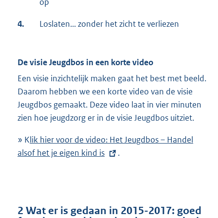
op
4.
Loslaten... zonder het zicht te verliezen
De visie Jeugdbos in een korte video
Een visie inzichtelijk maken gaat het best met beeld.
Daarom hebben we een korte video van de visie
Jeugdbos gemaakt. Deze video laat in vier minuten
zien hoe jeugdzorg er in de visie Jeugdbos uitziet.
» K
E
lik hier voor de video: Het Jeugdbos – Handel
alsof het je eigen kind is
x
.
t
e
r
n
2 Wat er is gedaan in 2015-2017: goed