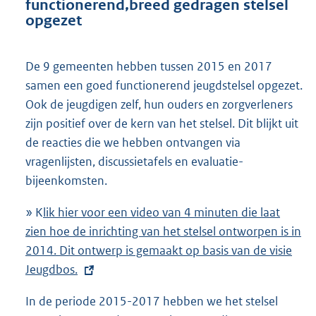
e
functionerend,breed gedragen stelsel
opgezet
l
i
n
De 9 gemeenten hebben tussen 2015 en 2017
k
samen een goed functionerend jeugdstelsel opgezet.
:
Ook de jeugdigen zelf, hun ouders en zorgverleners
zijn positief over de kern van het stelsel. Dit blijkt uit
de reacties die we hebben ontvangen via
vragenlijsten, discussietafels en evaluatie-
bijeenkomsten.
» K
E
lik hier voor een video van 4 minuten die laat
zien hoe de inrichting van het stelsel ontworpen is in
x
2014. Dit ontwerp is gemaakt op basis van de visie
t
Jeugdbos.
e
r
In de periode 2015-2017 hebben we het stelsel
n