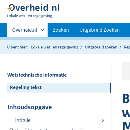
U
Lokale wet- en regelgeving
bent
Primaire
hier:
Andere
Overheid.nl
Zoeken
Uitgebreid Zoeken
sites
navigatie
binnen
U bent hier:
Lokale wet- en regelgeving
Uitgebreid zoeken
Reg
Wetstechnische informatie
Regeling tekst
B
Inhoudsopgave
w
Intitule
M