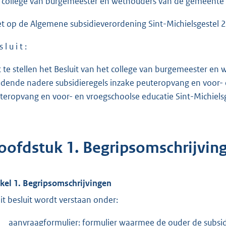
 college van burgemeester en wethouders van de gemeente S
et op de Algemene subsidieverordening Sint-Michielsgestel 
 l u i t :
t te stellen het Besluit van het college van burgemeester e
dende nadere subsidieregels inzake peuteropvang en voor- e
teropvang en voor- en vroegschoolse educatie Sint-Michielsg
oofdstuk 1. Begripsomschrijvin
ikel 1. Begripsomschrijvingen
dit besluit wordt verstaan onder:
aanvraagformulier: formulier waarmee de ouder de subsi