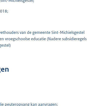
int-Michielsgestel;
2018;
n wethouders van de gemeente Sint-Michielsgestel
n vroegschoolse educatie (Nadere subsidieregels
estel)
gen
die peuteropvang kan aanvragen;