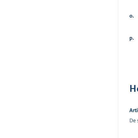
o.
p.
H
Art
De 