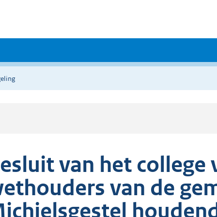
eling
esluit van het colleg
ethouders van de gem
ichielsgestel houden