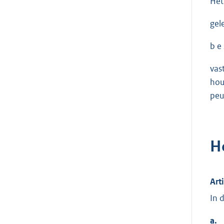
Het
gel
b e s
vas
hou
peu
H
Art
In 
a.