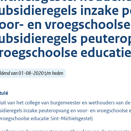
ubsidieregels inzake 
oor- en vroegschoolse
ubsidieregels peutero
roegschoolse educatie 
ldend van 01-08-2020 t/m heden
tulé
luit van het college van burgemeester en wethouders van d
sidieregels inzake peuteropvang en voor- en vroegschoolse 
vroegschoolse educatie Sint-Michielsgestel)