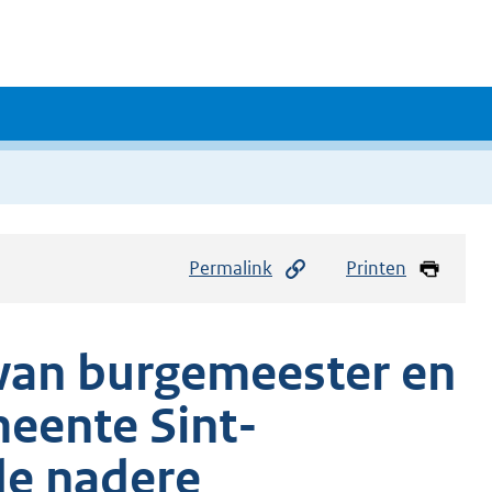
Permalink
Printen
e van burgemeester en
eente Sint-
de nadere