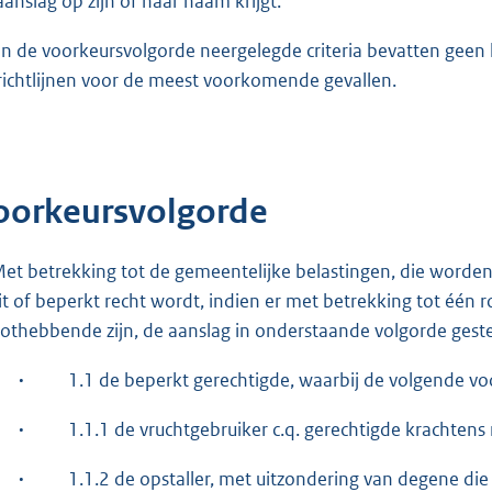
aanslag op zijn of haar naam krijgt.
in de voorkeursvolgorde neergelegde criteria bevatten gee
 richtlijnen voor de meest voorkomende gevallen.
oorkeursvolgorde
et betrekking tot de gemeentelijke belastingen, die word
it of beperkt recht wordt, indien er met betrekking tot één
othebbende zijn, de aanslag in onderstaande volgorde gest
·
1.1 de beperkt gerechtigde, waarbij de volgende vo
·
1.1.1 de vruchtgebruiker c.q. gerechtigde krachtens
·
1.1.2 de opstaller, met uitzondering van degene die