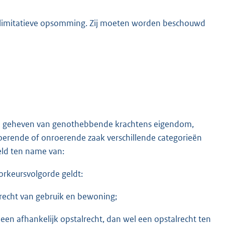
n limitatieve opsomming. Zij moeten worden beschouwd
en geheven van genothebbende krachtens eigendom,
 roerende of onroerende zaak verschillende categorieën
eld ten name van:
orkeursvolgorde geldt:
 recht van gebruik en bewoning;
 een afhankelijk opstalrecht, dan wel een opstalrecht ten