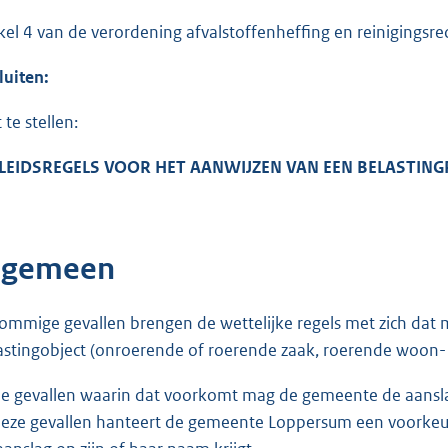
ikel 4 van de verordening afvalstoffenheffing en reinigingsre
luiten:
 te stellen:
LEIDSREGELS VOOR HET AANWIJZEN VAN EEN BELASTINGP
lgemeen
sommige gevallen brengen de wettelijke regels met zich dat 
astingobject (onroerende of roerende zaak, roerende woon- o
de gevallen waarin dat voorkomt mag de gemeente de aanslag
deze gevallen hanteert de gemeente Loppersum een voorkeurs