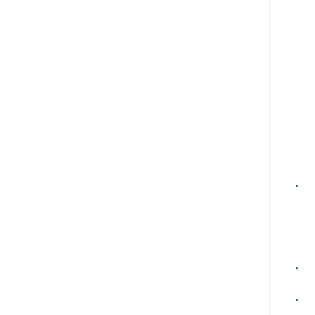
·
·
·