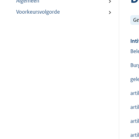
Algemeen
Voorkeursvolgorde
Ge
Inti
Bel
Bur
gel
art
art
art
art