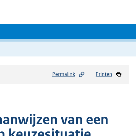
Permalink
Printen
 aanwijzen van een
en keuzesituatie