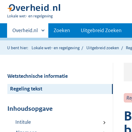
U
Lokale wet- en regelgeving
bent
Primaire
hier:
Andere
Overheid.nl
Zoeken
Uitgebreid Zoeken
sites
navigatie
binnen
U bent hier:
Lokale wet- en regelgeving
Uitgebreid zoeken
Reg
Wetstechnische informatie
Regeling tekst
Re
Inhoudsopgave
B
Intitule
b