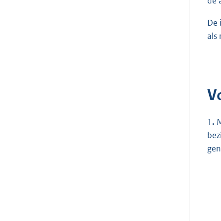
de 
De 
als
V
1
.
M
bez
gen