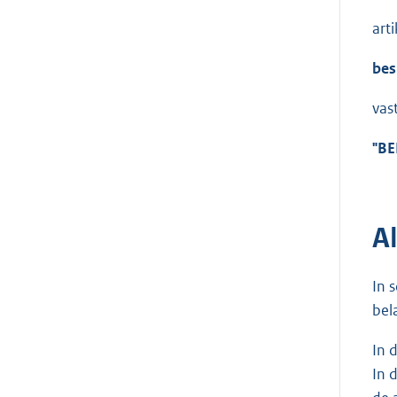
art
bes
vast
"BE
A
In 
bel
In 
In 