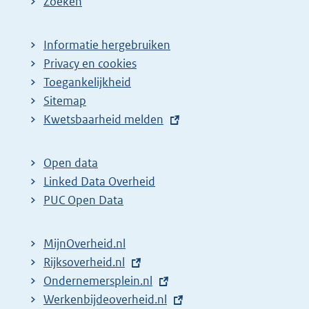
Zoeken
Informatie hergebruiken
Privacy en cookies
Toegankelijkheid
Sitemap
E
Kwetsbaarheid melden
x
t
Open data
e
Linked Data Overheid
r
PUC Open Data
n
e
MijnOverheid.nl
l
E
Rijksoverheid.nl
i
x
E
Ondernemersplein.nl
n
t
x
E
Werkenbijdeoverheid.nl
k