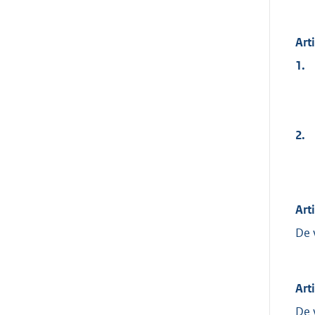
Art
1.
2.
Art
De 
Art
De 