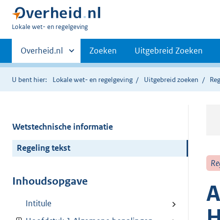
U
Lokale wet- en regelgeving
bent
Primaire
hier:
Andere
Overheid.nl
Zoeken
Uitgebreid Zoeken
sites
navigatie
binnen
U bent hier:
Lokale wet- en regelgeving
Uitgebreid zoeken
Reg
Wetstechnische informatie
Regeling tekst
Re
Inhoudsopgave
A
Intitule
H