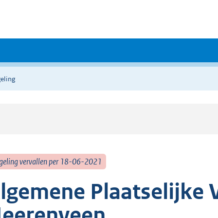
eling
geling vervallen per 18-06-2021
lgemene Plaatselijke 
eerenveen