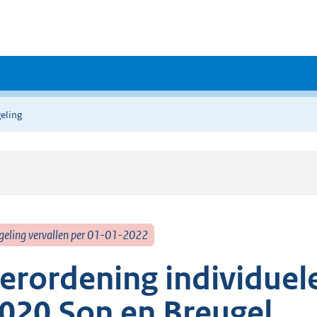
eling
geling vervallen per 01-01-2022
erordening individue
020 Son en Breugel