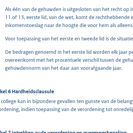
Als één van de gehuwden is uitgesloten van het recht op i
11 of 13, eerste lid, van de wet, komt de rechthebbende 
inkomenstoeslag naar de hoogte die voor hem als alleens
Voor toepassing van het eerste en tweede lid is de situat
De bedragen genoemd in het eerste lid worden elk jaar p
overeenkomt met het procentuele verschil tussen de gehu
gehuwdennorm van het daar aan voorafgaande jaar.
ikel 6 Hardheidsclausule
 college kan in bijzondere gevallen ten gunste van de bela
ordening, indien toepassing van de verordening tot onredelijk
ikel 7 intrekken oude verordening en overgangsbepaling