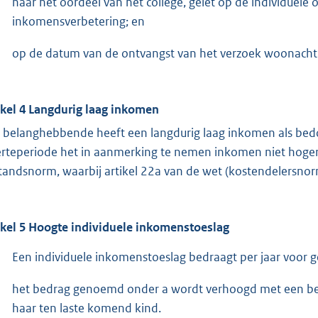
naar het oordeel van het college, gelet op de individuele
inkomensverbetering; en
op de datum van de ontvangst van het verzoek woonachti
ikel 4 Langdurig laag inkomen
 belanghebbende heeft een langdurig laag inkomen als bedoeld
erteperiode het in aanmerking te nemen inkomen niet hoger
standsnorm, waarbij artikel 22a van de wet (kostendelersnor
ikel 5 Hoogte individuele inkomenstoeslag
Een individuele inkomenstoeslag bedraagt per jaar voor
het bedrag genoemd onder a wordt verhoogd met een bedra
haar ten laste komend kind.