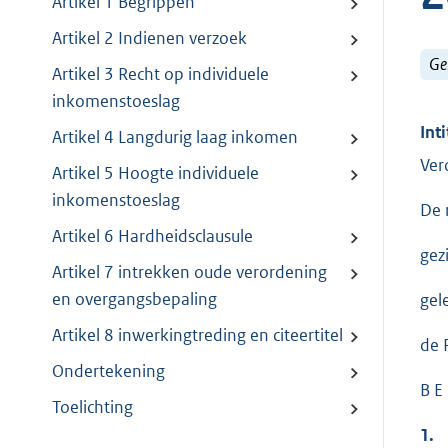
Artikel 1 Begrippen
Artikel 2 Indienen verzoek
Ge
Artikel 3 Recht op individuele
inkomenstoeslag
Inti
Artikel 4 Langdurig laag inkomen
Ver
Artikel 5 Hoogte individuele
inkomenstoeslag
De 
Artikel 6 Hardheidsclausule
gez
Artikel 7 intrekken oude verordening
en overgangsbepaling
gel
Artikel 8 inwerkingtreding en citeertitel
de 
Ondertekening
B E 
Toelichting
1.