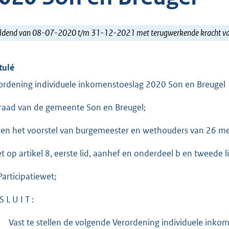
ldend van 08-07-2020 t/m 31-12-2021 met terugwerkende kracht 
tulé
ordening individuele inkomenstoeslag 2020 Son en Breugel
raad van de gemeente Son en Breugel;
ien het voorstel van burgemeester en wethouders van 26 mei 
et op artikel 8, eerste lid, aanhef en onderdeel b en tweede l
Participatiewet;
S L U I T :
Vast te stellen de volgende Verordening individuele ink