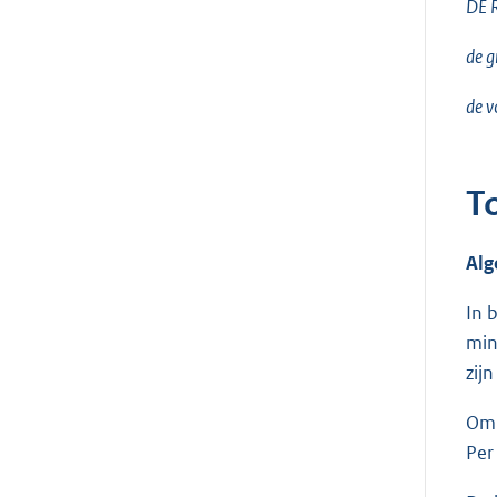
DE 
de g
de v
T
Alg
In 
min
zij
Om 
Per