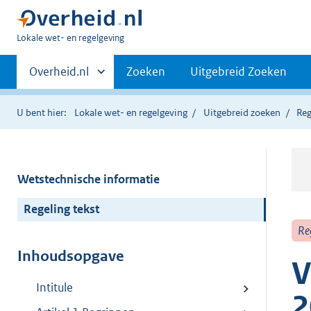
U
Lokale wet- en regelgeving
bent
Primaire
hier:
Andere
Overheid.nl
Zoeken
Uitgebreid Zoeken
sites
navigatie
binnen
U bent hier:
Lokale wet- en regelgeving
Uitgebreid zoeken
Reg
Wetstechnische informatie
Regeling tekst
Re
Inhoudsopgave
V
Intitule
2