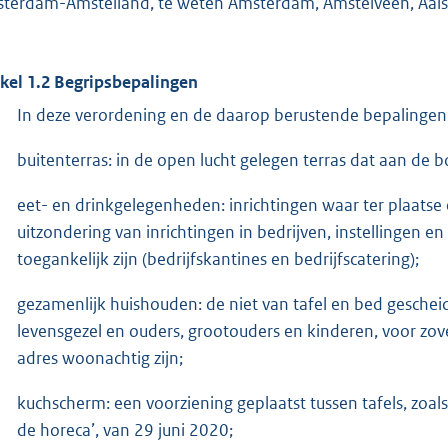
terdam-Amstelland, te weten Amsterdam, Amstelveen, Aals
ikel 1.2 Begripsbepalingen
In deze verordening en de daarop berustende bepalingen
buitenterras: in de open lucht gelegen terras dat aan de bo
eet- en drinkgelegenheden: inrichtingen waar ter plaatse
uitzondering van inrichtingen in bedrijven, instellingen en
toegankelijk zijn (bedrijfskantines en bedrijfscatering);
gezamenlijk huishouden: de niet van tafel en bed geschei
levensgezel en ouders, grootouders en kinderen, voor zove
adres woonachtig zijn;
kuchscherm: een voorziening geplaatst tussen tafels, zoal
de horeca’, van 29 juni 2020;