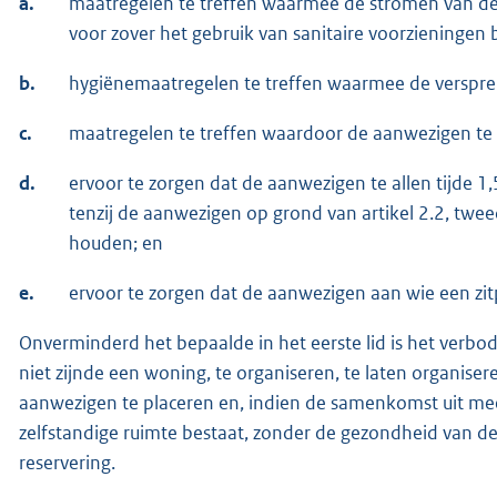
a.
maatregelen te treffen waarmee de stromen van 
voor zover het gebruik van sanitaire voorzieningen b
b.
hygiënemaatregelen te treffen waarmee de verspr
c.
maatregelen te treffen waardoor de aanwezigen te a
d.
ervoor te zorgen dat de aanwezigen te allen tijde 1
tenzij de aanwezigen op grond van artikel 2.2, tweede
houden; en
e.
ervoor te zorgen dat de aanwezigen aan wie een zi
Onverminderd het bepaalde in het eerste lid is het verbo
niet zijnde een woning, te organiseren, te laten organiser
aanwezigen te placeren en, indien de samenkomst uit mee
zelfstandige ruimte bestaat, zonder de gezondheid van d
reservering.