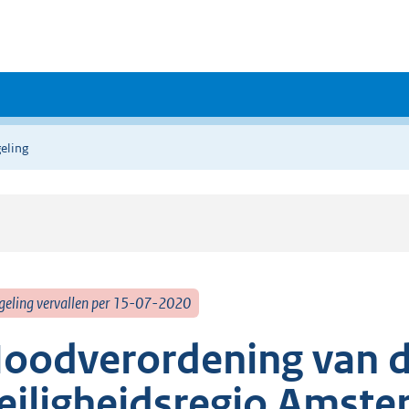
eling
geling vervallen per 15-07-2020
oodverordening van de
eiligheidsregio Amst