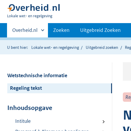
U
Lokale wet- en regelgeving
bent
Primaire
hier:
Andere
Overheid.nl
Zoeken
Uitgebreid Zoeken
sites
navigatie
binnen
U bent hier:
Lokale wet- en regelgeving
Uitgebreid zoeken
Reg
Wetstechnische informatie
Regeling tekst
Re
Inhoudsopgave
N
Intitule
v