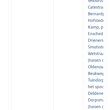
Veloursstraa
Catestraat, 
Bernardplan
Hofstedestr
Kamp, parke
Enschedeses
Drienerstraa
Smutsstraat
Wetstraat, 
(tussen de
Oldenzaalse
Beukweg),
Tuindorpstr
het spoor e
Deldenerstr
Dorpsmaten
(tussen de 