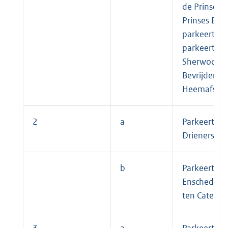
de Prinses B
Prinses Beat
parkeerterr
parkeerterre
Sherwood R
Bevrijdersla
Heemafstra
2
a
Parkeerterr
Drienerstraa
b
Parkeerterr
Enschedeses
ten Catestra
3
a
Parkeerterr