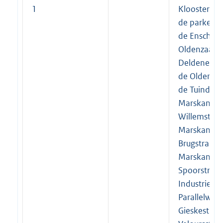
1
Kloosterhof,
de parkeerp
de Enschede
Oldenzaalse
Deldenerstr
de Oldenzaa
de Tuindorps
Marskant, M
Willemstraa
Marskant en
Brugstraat (
Marskant en
Spoorstraat
Industrieple
Parallelweg 
Gieskestraat,