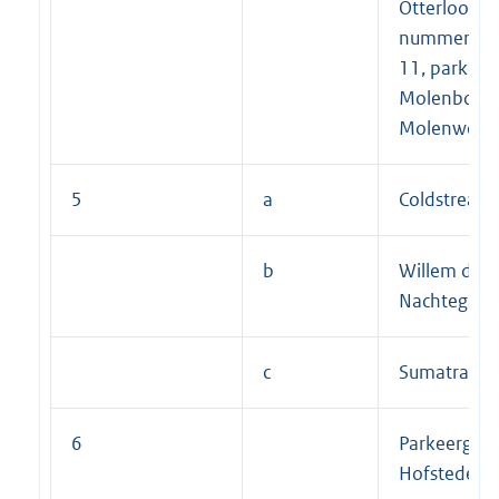
Otterloostr
nummers: 1
11, parkeer
Molenborg 
Molenweg);
5
a
Coldstream;
b
Willem de Cl
Nachtegaal
c
Sumatrastra
6
Parkeergara
Hofstedestr