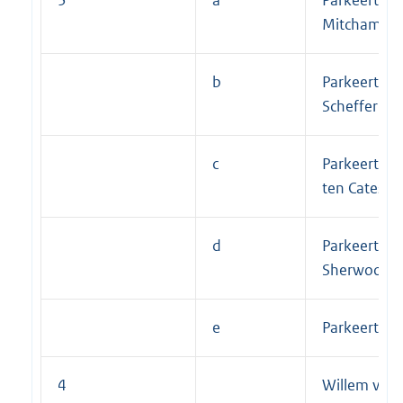
Mitchample
b
Parkeerterre
Schefferlaa
c
Parkeerterr
ten Catestra
d
Parkeerterr
Sherwood R
e
Parkeerterre
4
Willem van