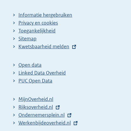
Informatie hergebruiken
Privacy en cookies
Toegankelijkheid
Sitemap
E
Kwetsbaarheid melden
x
t
Open data
e
Linked Data Overheid
r
PUC Open Data
n
e
MijnOverheid.nl
l
E
Rijksoverheid.nl
i
x
E
Ondernemersplein.nl
n
t
x
E
Werkenbijdeoverheid.nl
k
e
t
x