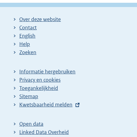
Over deze website
Contact
English
Help
Zoeken
Informatie hergebruiken
Privacy en cookies
Toegankelijkheid
Sitemap
E
Kwetsbaarheid melden
x
t
Open data
e
Linked Data Overheid