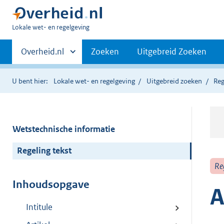
U
Lokale wet- en regelgeving
bent
Primaire
hier:
Andere
Overheid.nl
Zoeken
Uitgebreid Zoeken
sites
navigatie
binnen
U bent hier:
Lokale wet- en regelgeving
Uitgebreid zoeken
Reg
Wetstechnische informatie
Regeling tekst
Re
Inhoudsopgave
A
Intitule