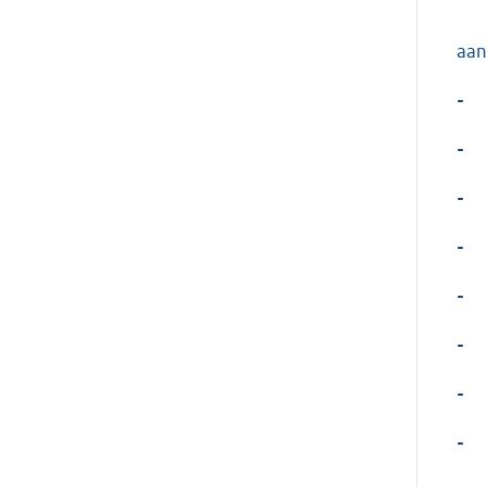
aan
-
-
-
-
-
-
-
-