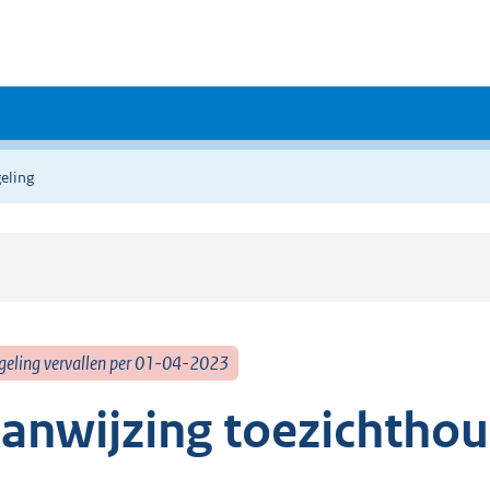
eling
geling vervallen per 01-04-2023
anwijzing toezichtho