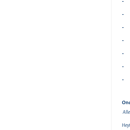
-
-
-
-
-
-
-
Ond
Alle
Heyt