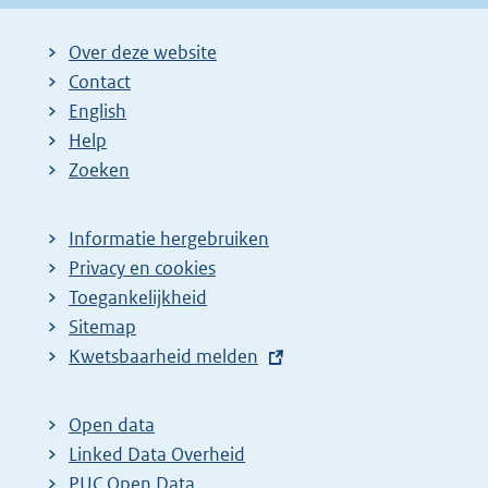
Over deze website
Contact
English
Help
Zoeken
Informatie hergebruiken
Privacy en cookies
Toegankelijkheid
Sitemap
E
Kwetsbaarheid melden
x
t
Open data
e
Linked Data Overheid
r
PUC Open Data