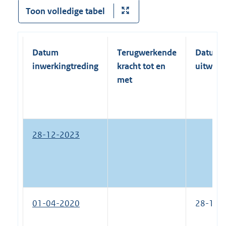
Toon volledige tabel
Datum
Terugwerkende
Datum
inwerkingtreding
kracht tot en
uitwerk
met
28-12-2023
01-04-2020
28-12-