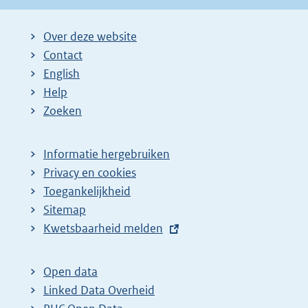
Over deze website
Contact
English
Help
Zoeken
Informatie hergebruiken
Privacy en cookies
Toegankelijkheid
Sitemap
E
Kwetsbaarheid melden
x
t
Open data
e
Linked Data Overheid
r