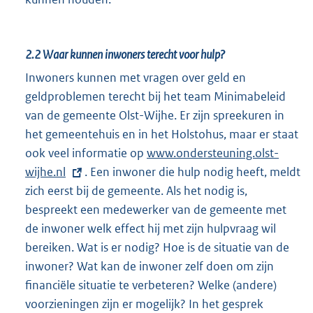
2.2
Waar kunnen inwoners terecht voor hulp?
Inwoners kunnen met vragen over geld en
geldproblemen terecht bij het team Minimabeleid
van de gemeente Olst-Wijhe. Er zijn spreekuren in
het gemeentehuis en in het Holstohus, maar er staat
ook veel informatie op
E
www.ondersteuning.olst-
wijhe.nl
. Een inwoner die hulp nodig heeft, meldt
x
zich eerst bij de gemeente. Als het nodig is,
t
bespreekt een medewerker van de gemeente met
e
de inwoner welk effect hij met zijn hulpvraag wil
r
bereiken. Wat is er nodig? Hoe is de situatie van de
n
inwoner? Wat kan de inwoner zelf doen om zijn
e
financiële situatie te verbeteren? Welke (andere)
l
voorzieningen zijn er mogelijk? In het gesprek
i