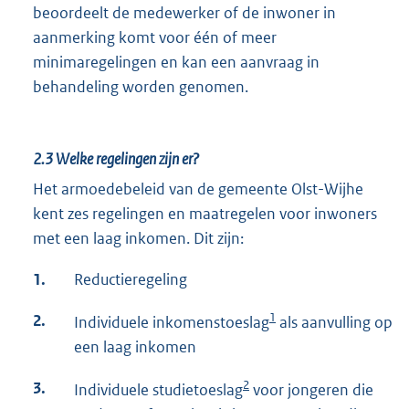
beoordeelt de medewerker of de inwoner in
n
aanmerking komt voor één of meer
k
minimaregelingen en kan een aanvraag in
:
behandeling worden genomen.
2.3
Welke regelingen zijn er?
Het armoedebeleid van de gemeente Olst-Wijhe
kent zes regelingen en maatregelen voor inwoners
met een laag inkomen. Dit zijn:
1.
Reductieregeling
1
2.
Individuele inkomenstoeslag
als aanvulling op
een laag inkomen
2
3.
Individuele studietoeslag
voor jongeren die