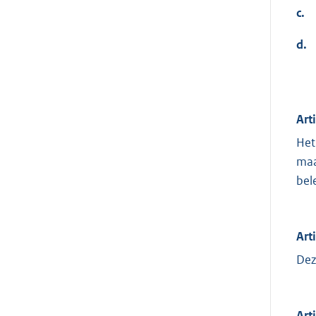
c.
d.
Art
Het
maa
bel
Art
Dez
Arti