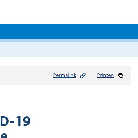
Permalink
Printen
ID-19
he