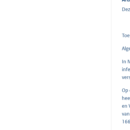
Dez
Toe
Al
In 
inf
ver
Op 
hee
en 
van
166