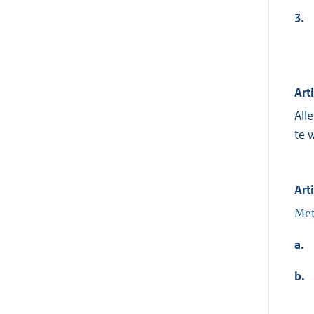
3.
Art
All
te 
Art
Met
a.
b.