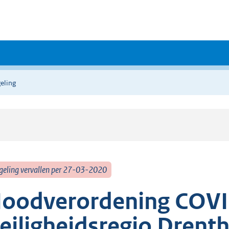
eling
geling vervallen per 27-03-2020
oodverordening COV
eiligheidsregio Drent