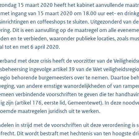
zondag 15 maart 2020 heeft het kabinet aanvullende maatr
met ingang van 15 maart 2020 om 18.00 uur eet- en drinkgel
sinrichtingen en coffeeshops te sluiten. Uitgezonderd van de
ering. Dit is een aanvulling op de maatregel om alle evene
den en te verbieden, waaronder publieke locaties, zoals mus
al tot en met 6 april 2020.
verband met deze crisis heeft de voorzitter van de Veilighe
sisbeheersing ingevolge artikel 39 van de Wet veiligheidsreg
regio behorende burgemeesters over te nemen. Daartoe beh
eging, van andere ernstige wanordelijkheden of van rampen,
emeen verbindende voorschriften te geven die ter handhavi
ig zijn (artikel 176, eerste lid, Gemeentewet). In deze noo
oemde maatregelen juridisch uit te werken.
delen in strijd met de voorschriften uit deze verordening is 
afrecht. Dit wordt bestraft met hechtenis van ten hoogste 