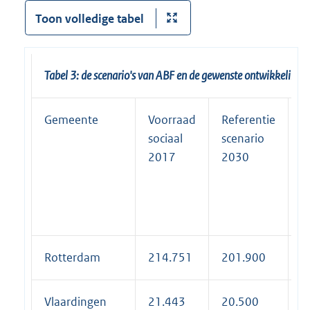
Toon volledige tabel
Tabel 3: de scenario's van ABF en de gewenste ontwikkeling
Gemeente
Voorraad
Referentie
M
sociaal
scenario
e
2017
2030
w
s
2
Rotterdam
214.751
201.900
1
Vlaardingen
21.443
20.500
1