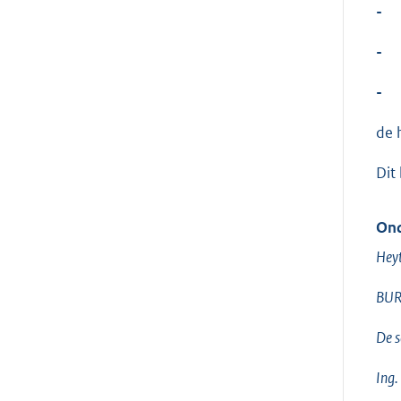
-
-
-
de 
Dit
Ond
Hey
BUR
De s
Ing.