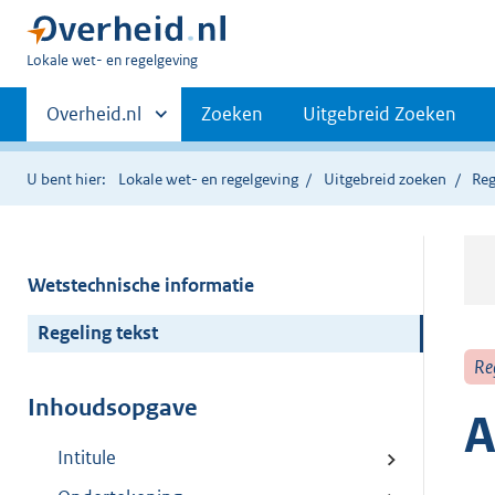
U
Lokale wet- en regelgeving
bent
Primaire
hier:
Andere
Overheid.nl
Zoeken
Uitgebreid Zoeken
sites
navigatie
binnen
U bent hier:
Lokale wet- en regelgeving
Uitgebreid zoeken
Reg
Wetstechnische informatie
Regeling tekst
Re
Inhoudsopgave
A
Intitule