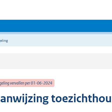
eling
geling vervallen per 01-06-2024
anwijzing toezichtho