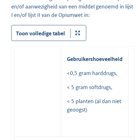
en/of aanwezigheid van een middel genoemd in lijst
I en/of lijst II van de Opiumwet in:
Toon volledige tabel
Gebruikershoeveelheid
Ha
<0,5 gram harddrugs,
0,
ha
< 5 gram softdrugs,
5 
< 5 planten (al dan niet
so
geoogst)
5 
da