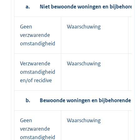
a.
Niet bewoonde woningen en bijbehorende
Geen
Waarschuwing
Wa
verzwarende
omstandigheid
Verzwarende
Waarschuwing
Sl
omstandigheid
en/of recidive
b.
Bewoonde woningen en bijbehorende erve
Geen
Waarschuwing
Wa
verzwarende
omstandigheid