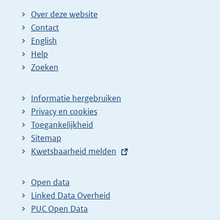
Over deze website
Contact
English
Help
Zoeken
Informatie hergebruiken
Privacy en cookies
Toegankelijkheid
Sitemap
E
Kwetsbaarheid melden
x
t
Open data
e
Linked Data Overheid
r
PUC Open Data
n