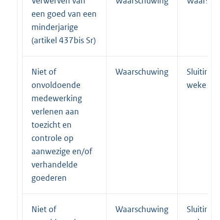
Verwerven van
Waarschuwing
Waarsch
een goed van een
minderjarige
(artikel 437bis Sr)
Niet of
Waarschuwing
Sluiting 
onvoldoende
weken
medewerking
verlenen aan
toezicht en
controle op
aanwezige en/of
verhandelde
goederen
Niet of
Waarschuwing
Sluiting 