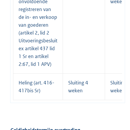
onvoldoende
weken
registreren van
de in- en verkoop
van goederen
(artikel 2, lid 2
Uitvoeringsbesluit
ex artikel 437 lid
1 Sr en artikel
2:67, lid 1 APV)
Heling (art. 416-
Sluiting 4
Sluiting 
417bis Sr)
weken
weken
Geldigheidstermijn overtreding