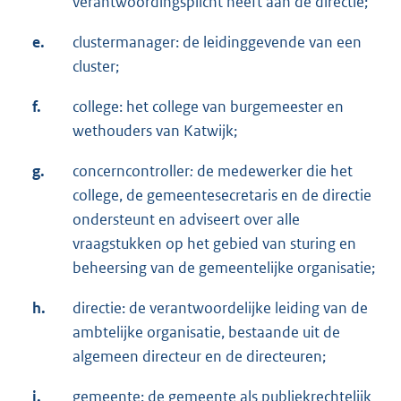
verantwoordingsplicht heeft aan de directie;
e.
clustermanager: de leidinggevende van een
cluster;
f.
college: het college van burgemeester en
wethouders van Katwijk;
g.
concerncontroller
:
de medewerker die het
college, de gemeentesecretaris en de directie
ondersteunt en adviseert over alle
vraagstukken op het gebied van sturing en
beheersing van de gemeentelijke organisatie;
h.
directie: de verantwoordelijke leiding van de
ambtelijke organisatie, bestaande uit de
algemeen directeur en de directeuren;
i.
gemeente: de gemeente als publiekrechtelijk