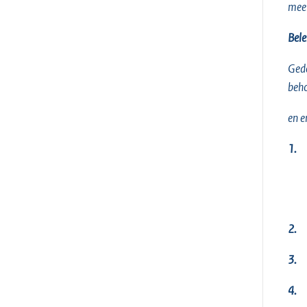
meer
Bele
Gede
beho
en e
1.
2.
3.
4.