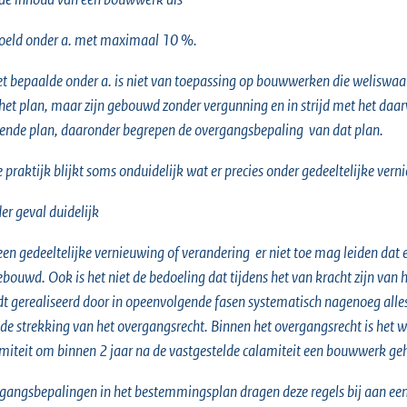
eld onder a. met maximaal 10 %.
et bepaalde onder a. is niet van toepassing op bouwwerken die weliswaar
het plan, maar zijn gebouwd zonder vergunning en in strijd met het daa
ende plan, daaronder begrepen de overgangsbepaling van dat plan.
e praktijk blijkt soms onduidelijk wat er precies onder gedeeltelijke ver
der geval duidelijk
een gedeeltelijke vernieuwing of verandering er niet toe mag leiden d
bouwd. Ook is het niet de bedoeling dat tijdens het van kracht zijn va
t gerealiseerd door in opeenvolgende fasen systematisch nagenoeg alles a
de strekking van het overgangsrecht. Binnen het overgangsrecht is het w
miteit om binnen 2 jaar na de vastgestelde calamiteit een bouwwerk gehe
gangsbepalingen in het bestemmingsplan dragen deze regels bij aan een 