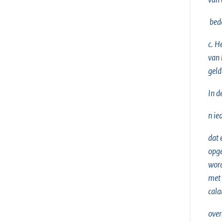
bedo
c. H
van 
geld
In d
n ie
dat 
opge
word
met 
cala
over