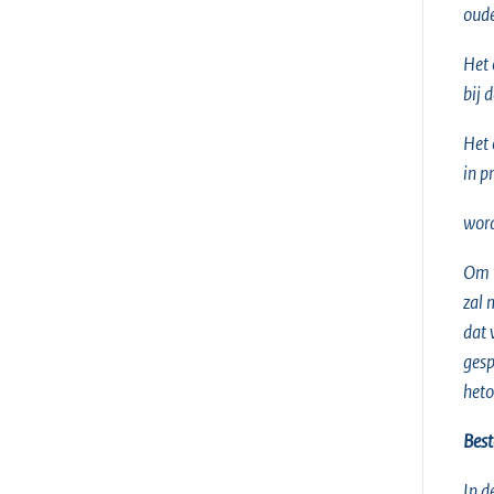
oude
Het 
bij 
Het 
in p
word
Om t
zal 
dat 
gesp
heto
Bes
In d