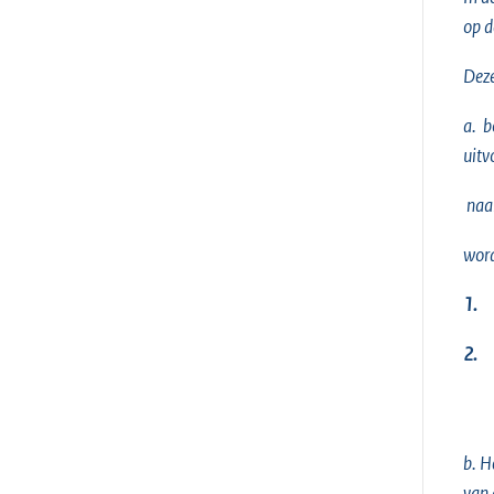
op d
Deze
a. b
uitv
naar
word
1.
2.
b. H
van 