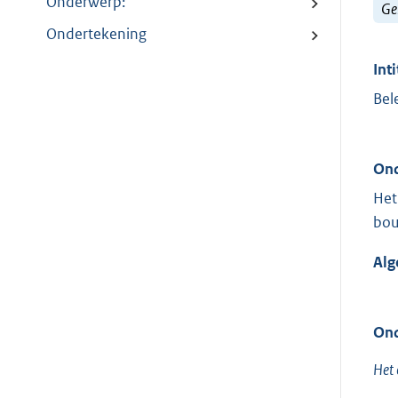
Onderwerp:
Ge
Ondertekening
Inti
Bel
Ond
Het
bou
Alg
Ond
Het 