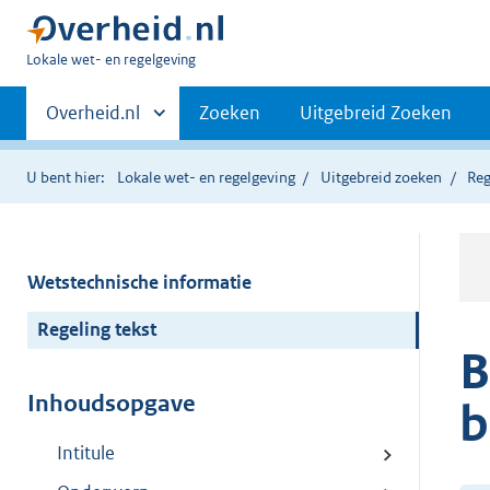
U
Lokale wet- en regelgeving
bent
Primaire
hier:
Andere
Overheid.nl
Zoeken
Uitgebreid Zoeken
sites
navigatie
binnen
U bent hier:
Lokale wet- en regelgeving
Uitgebreid zoeken
Reg
Wetstechnische informatie
Regeling tekst
B
Inhoudsopgave
b
Intitule