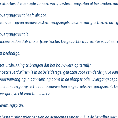
 situaties,die ten tijde van een vorig bestemmingsplan al bestonden, m
overgangsrecht heeft als doel
de invoeringvan nieuwe bestemmingsregels, bescherming te bieden aan g
overgangsrecht is
rincipe bedoeldals uitsterfconstructie. De gedachte daarachter is dat e
t beëindigd.
ot uitdrukking te brengen dat het bouwwerk op termijn
moeten verdwijnen is in de beleidsregel gekozen voor een derde (1/3) v
voor vervanging in aanmerking komt in de planperiode. Overgangsbepal
litst in overgangsrecht voor bouwwerken en gebruiksovergangsrecht. Dez
vergangsrecht voor bouwwerken.
temmingsplan:
e bestemmingsplannen van de gemeente Harderwijk is de bepaling over he