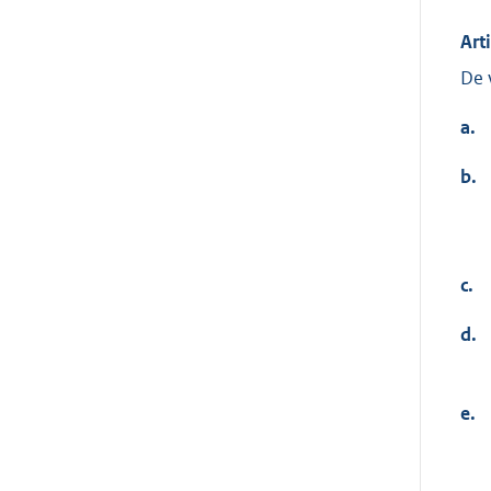
Art
De 
a.
b.
c.
d.
e.