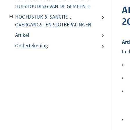
HUISHOUDING VAN DE GEMEENTE
A
HOOFDSTUK 6. SANCTIE-,
2
OVERGANGS- EN SLOTBEPALINGEN
Artikel
Art
Ondertekening
In 
•
•
•
•