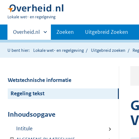
U
Lokale wet- en regelgeving
bent
Primaire
hier:
Andere
Overheid.nl
Zoeken
Uitgebreid Zoeken
sites
navigatie
binnen
U bent hier:
Lokale wet- en regelgeving
Uitgebreid zoeken
Reg
Wetstechnische informatie
Regeling tekst
G
Inhoudsopgave
V
Intitule