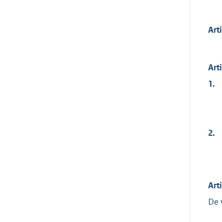
Art
Art
1.
2.
Art
De 