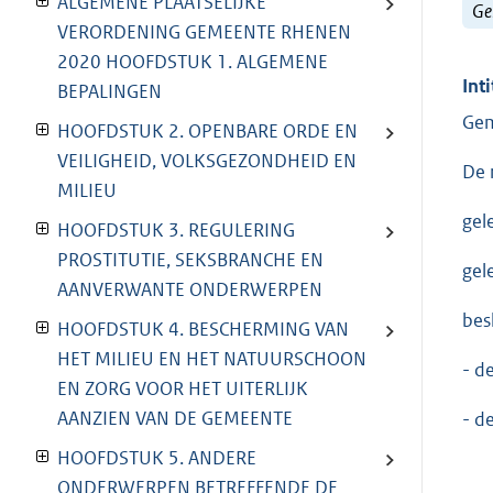
ALGEMENE PLAATSELIJKE
Ge
VERORDENING GEMEENTE RHENEN
2020 HOOFDSTUK 1. ALGEMENE
Inti
BEPALINGEN
Gem
HOOFDSTUK 2. OPENBARE ORDE EN
VEILIGHEID, VOLKSGEZONDHEID EN
De 
MILIEU
gel
HOOFDSTUK 3. REGULERING
PROSTITUTIE, SEKSBRANCHE EN
gel
AANVERWANTE ONDERWERPEN
besl
HOOFDSTUK 4. BESCHERMING VAN
HET MILIEU EN HET NATUURSCHOON
- d
EN ZORG VOOR HET UITERLIJK
AANZIEN VAN DE GEMEENTE
- d
HOOFDSTUK 5. ANDERE
ONDERWERPEN BETREFFENDE DE