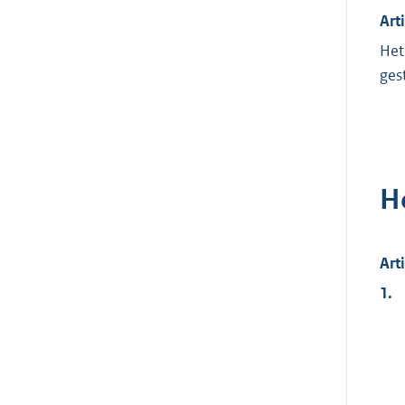
Art
Het
ges
H
Art
1.