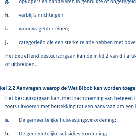
g.
opkopers en handelaren in gebruikte of ongeregel
h.
verblijfsinrichtingen
i.
woonwagenterreinen;
j.
categorieën die een sterke relatie hebben met bov
Het betreffend bestuursorgaan kan de in lid 2 van dit art
of uitbreiden.
ikel 2.2 Aanvragen waarop de Wet Bibob kan worden toege
Het bestuursorgaan kan, met inachtneming van hetgeen in
toets uitvoeren met betrekking tot een aanvraag om een 
a.
De gemeentelijke huisvestingsverordening;
b.
De gemeentelijke subsidieverordening;