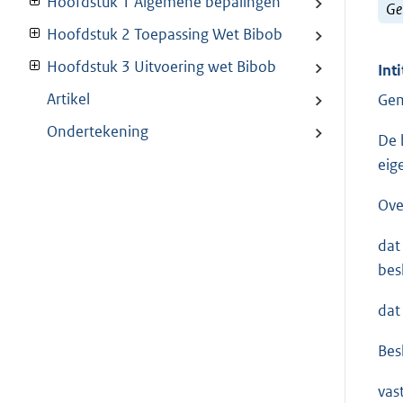
Hoofdstuk 1 Algemene bepalingen
Ge
Hoofdstuk 2 Toepassing Wet Bibob
Hoofdstuk 3 Uitvoering wet Bibob
Inti
Artikel
Gem
Ondertekening
De 
eig
Ove
dat
bes
dat
Bes
vas