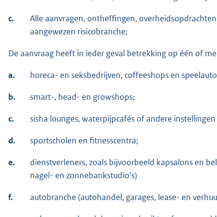
c.
Alle aanvragen, ontheffingen, overheidsopdrachten o
aangewezen risicobranche;
De aanvraag heeft in ieder geval betrekking op één of m
a.
horeca- en seksbedrijven, coffeeshops en speelau
b.
smart-, head- en growshops;
c.
sisha lounges, waterpijpcafés of andere instellingen
d.
sportscholen en fitnesscentra;
e.
dienstverleners, zoals bijvoorbeeld kapsalons en b
nagel- en zonnebankstudio’s)
f.
autobranche (autohandel, garages, lease- en verh