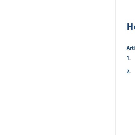
H
Art
1.
2.