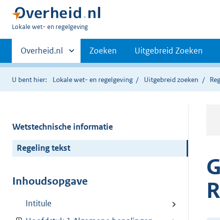
U
Lokale wet- en regelgeving
bent
Primaire
hier:
Andere
Overheid.nl
Zoeken
Uitgebreid Zoeken
sites
navigatie
binnen
U bent hier:
Lokale wet- en regelgeving
Uitgebreid zoeken
Reg
Wetstechnische informatie
Regeling tekst
G
Inhoudsopgave
R
Intitule